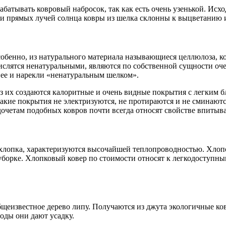
абатывать ковровый набросок, так как есть очень узенькой. Исх
ии прямых лучей солнца ковры из шелка склонны к выцветанию 
особенно, из натурального материала называющиеся целлюлоза, 
числятся ненатуральными, являются по собственной сущности оч
о ее и нарекли «ненатуральным шелком».
из их создаются калоритные и очень видные покрытия с легким 
кие покрытия не электризуются, не протираются и не сминаются
едочетам подобных ковров почти всегда относят свойстве впитыв
хлопка, характеризуются высочайшей теплопроводностью. Хлопо
 уборке. Хлопковый ковер по стоимости относят к легкодоступны
щеизвестное дерево липу. Получаются из джута экологичные ков
оды они дают усадку.