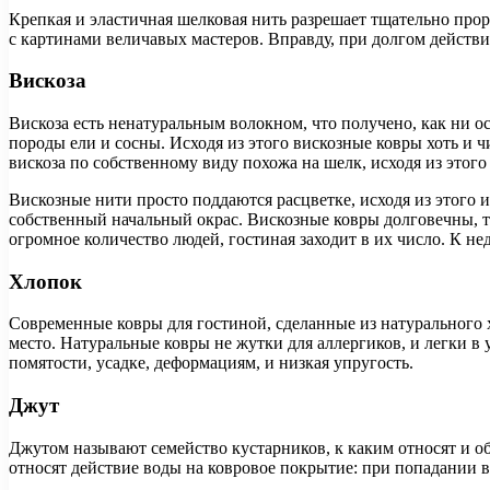
Крепкая и эластичная шелковая нить разрешает тщательно прор
с картинами величавых мастеров. Вправду, при долгом действ
Вискоза
Вискоза есть ненатуральным волокном, что получено, как ни 
породы ели и сосны. Исходя из этого вискозные ковры хоть и 
вискоза по собственному виду похожа на шелк, исходя из этог
Вискозные нити просто поддаются расцветке, исходя из этого 
собственный начальный окрас. Вискозные ковры долговечны, та
огромное количество людей, гостиная заходит в их число. К н
Хлопок
Современные ковры для гостиной, сделанные из натурального 
место. Натуральные ковры не жутки для аллергиков, и легки в
помятости, усадке, деформациям, и низкая упругость.
Джут
Джутом называют семейство кустарников, к каким относят и об
относят действие воды на ковровое покрытие: при попадании в