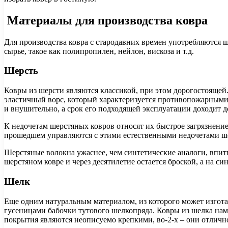
Материалы для производства ковра
Для производства ковра с стародавних времен употребляются ш
сырье, такое как полипропилен, нейлон, вискоза и т.д.
Шерсть
Ковры из шерсти являются классикой, при этом дорогостоящей
эластичный ворс, который характеризуется противопожарными 
и внушительно, а срок его подходящей эксплуатации доходит до
К недочетам шерстяных ковров относят их быстрое загрязнение
прошедшем управляются с этими естественными недочетами ш
Шерстяные волокна ужаснее, чем синтетические аналоги, впитыв
шерстяном ковре и через десятилетие остается броской, а на си
Шелк
Еще одним натуральным материалом, из которого может изготавл
гусеницами бабочки тутового шелкопряда. Ковры из шелка намн
покрытия являются неописуемо крепкими, во-2-х – они отличн