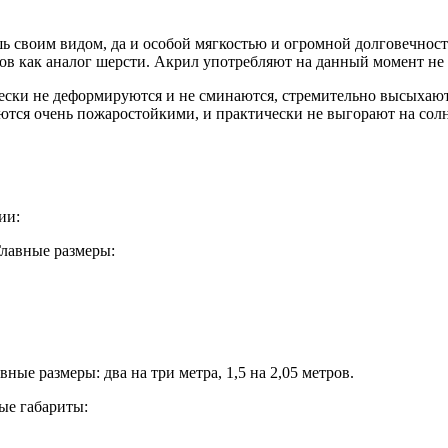
ь своим видом, да и особой мягкостью и огромной долговечност
ов как аналог шерсти. Акрил употребляют на данный момент не т
ически не деформируются и не сминаются, стремительно высыхаю
ются очень пожаростойкими, и практически не выгорают на солн
ии:
Главные размеры:
ые размеры: два на три метра, 1,5 на 2,05 метров.
ые габариты: