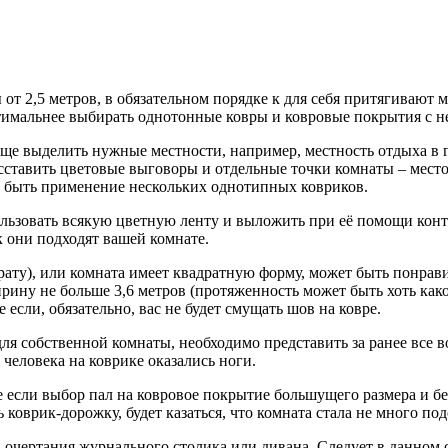
от 2,5 метров, в обязательном порядке к для себя притягивают 
тимальнее выбирать однотонные ковры и ковровые покрытия с 
юще выделить нужные местности, например, местность отдыха в
сставить цветовые выговоры и отдельные точки комнаты – мест
т быть применение нескольких однотипных ковриков.
пользовать всякую цветную ленту и выложить при её помощи кон
к они подходят вашей комнате.
драту), или комната имеет квадратную форму, может быть понрав
ирину не больше 3,6 метров (протяженность может быть хоть како
 если, обязательно, вас не будет смущать шов на ковре.
 для собственной комнаты, необходимо представить за ранее все
 человека на коврике оказались ноги.
е если выбор пал на ковровое покрытие большущего размера и бе
 коврик-дорожку, будет казаться, что комната стала не много по
очертания журнального столика или дивана. Следует в данном с