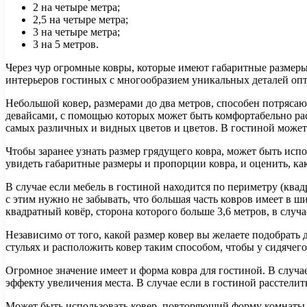
2 на четыре метра;
2,5 на четыре метра;
3 на четыре метра;
3 на 5 метров.
Через чур огромные ковры, которые имеют габаритные размеры 
интерьеров гостиных с многообразием уникальных деталей оп
Небольшой ковер, размерами до два метров, способен потряса
девайсами, с помощью которых может быть комфортабельно ра
самых различных и видных цветов и цветов. В гостиной може
Чтобы заранее узнать размер грядущего ковра, может быть ис
увидеть габаритные размеры и пропорции ковра, и оценить, ка
В случае если мебель в гостиной находится по периметру (ква
с этим нужно не забывать, что большая часть ковров имеет в ш
квадратный ковёр, сторона которого больше 3,6 метров, в случае
Независимо от того, какой размер ковер вы желаете подобрать
стульях и расположить ковер таким способом, чтобы у сидячего
Огромное значение имеет и форма ковра для гостиной. В случа
эффекту увеличения места. В случае если в гостиной расстелить
Может быть использовать ковер, повторяющий форму комнаты, 