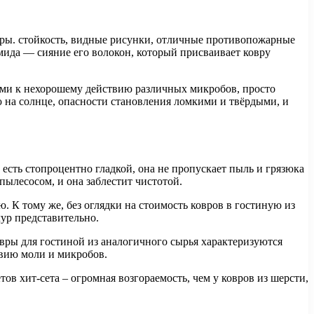
вры. стойкость, видные рисунки, отличные противопожарные
мида — сияние его волокон, который присваивает ковру
ми к нехорошему действию различных микробов, просто
 на солнце, опасности становления ломкими и твёрдыми, и
есть стопроцентно гладкой, она не пропускает пыль и грязюка
пылесосом, и она заблестит чистотой.
К тому же, без оглядки на стоимость ковров в гостиную из
чур представительно.
ры для гостиной из аналогичного сырья характеризуются
твию моли и микробов.
в хит-сета – огромная возгораемость, чем у ковров из шерсти,