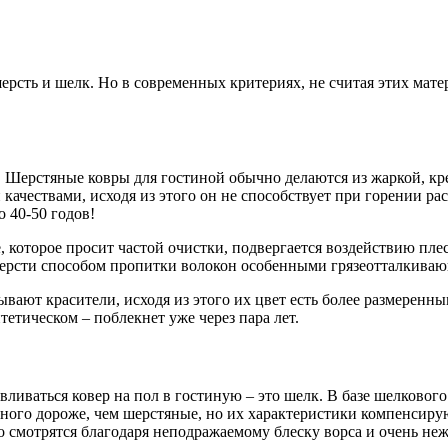
ерсть и шелк. Но в современных критериях, не считая этих мате
. Шерстяные ковры для гостиной обычно делаются из жаркой, кр
качествами, исходя из этого он не способствует при горении р
 40-50 годов!
, которое просит частой очистки, подвергается воздействию пл
ерсти способом пропитки волокон особенными грязеотталкива
ают красители, исходя из этого их цвет есть более размеренным
нтетическом – поблекнет уже через пара лет.
иваться ковер на пол в гостиную – это шелк. В базе шелкового 
ого дороже, чем шерстяные, но их характеристики компенсируют
о смотрятся благодаря неподражаемому блеску ворса и очень не