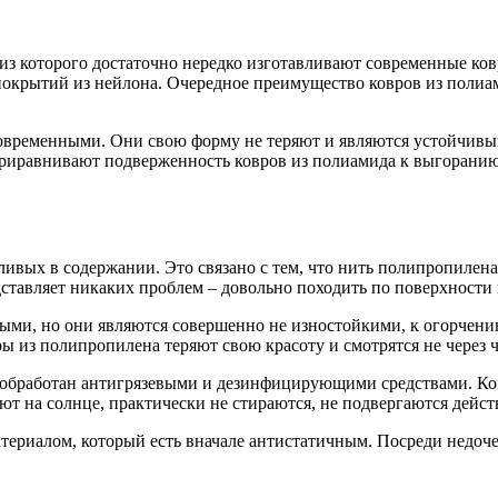
из которого достаточно нередко изготавливают современные ко
 покрытий из нейлона. Очередное преимущество ковров из полиа
овременными. Они свою форму не теряют и являются устойчивы
приравнивают подверженность ковров из полиамида к выгоранию
вых в содержании. Это связано с тем, что нить полипропилена 
едставляет никаких проблем – довольно походить по поверхности 
, но они являются совершенно не изностойкими, к огорчению. 
ры из полипропилена теряют свою красоту и смотрятся не через 
 обработан антигрязевыми и дезинфицирующими средствами. Ков
ют на солнце, практически не стираются, не подвергаются дейс
риалом, который есть вначале антистатичным. Посреди недочето