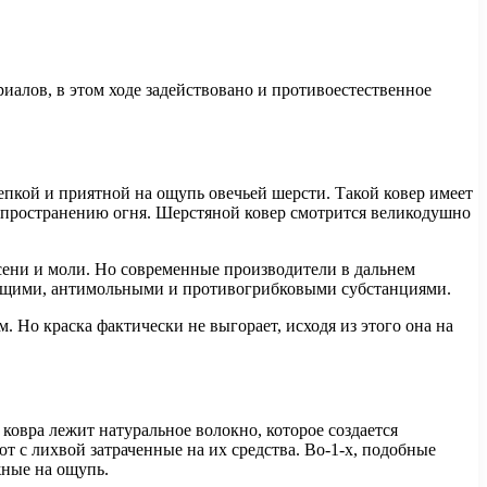
риалов, в этом ходе задействовано и противоестественное
епкой и приятной на ощупь овечьей шерсти. Такой ковер имеет
аспространению огня. Шерстяной ковер смотрится великодушно
есени и моли. Но современные производители в дальнем
ющими, антимольными и противогрибковыми субстанциями.
. Но краска фактически не выгорает, исходя из этого она на
ковра лежит натуральное волокно, которое создается
 с лихвой затраченные на их средства. Во-1-х, подобные
жные на ощупь.