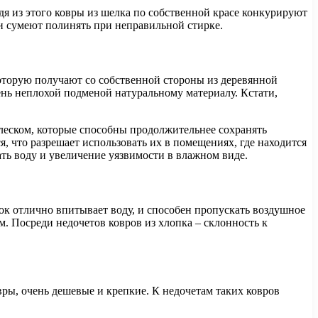
одя из этого ковры из шелка по собственной красе конкурируют
и сумеют полинять при неправильной стирке.
которую получают со собственной стороны из деревянной
ень неплохой подменой натуральному материалу. Кстати,
блеском, которые способны продолжительнее сохранять
, что разрешает использовать их в помещениях, где находится
ать воду и увеличение уязвимости в влажном виде.
к отлично впитывает воду, и способен пропускать воздушное
м. Посреди недочетов ковров из хлопка – склонность к
ры, очень дешевые и крепкие. К недочетам таких ковров