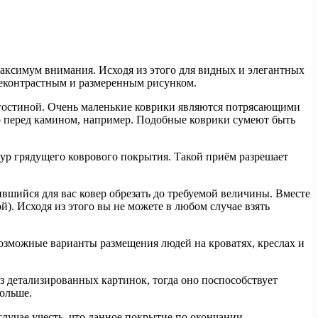
максимум внимания. Исходя из этого для видных и элегантных
неконтрастным и размеренным рисунком.
 гостиной. Очень маленькие коврики являются потрясающими
о перед камином, например. Подобные коврики сумеют быть
тур грядущего коврового покрытия. Такой приём разрешает
ившийся для вас ковер обрезать до требуемой величины. Вместе
й). Исходя из этого вы не можете в любом случае взять
 возможные варианты размещения людей на кроватях, креслах и
з детализированных картинок, тогда оно поспособствует
дольше.
лучае учесть, что данное покрытие по окончании