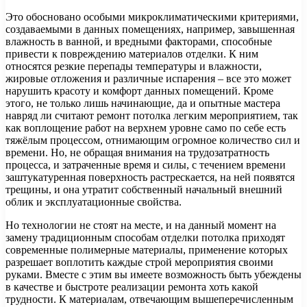
Это обосновано особыми микроклиматическими критериями,
создаваемыми в данных помещениях, например, завышенная
влажность в ванной, и вредными факторами, способные
привести к повреждению материалов отделки. К ним
относятся резкие перепады температуры и влажности,
жировые отложения и различные испарения – все это может
нарушить красоту и комфорт данных помещений. Кроме
этого, не только лишь начинающие, да и опытные мастера
навряд ли считают ремонт потолка легким мероприятием, так
как воплощение работ на верхнем уровне само по себе есть
тяжёлым процессом, отнимающим огромное количество сил и
времени. Но, не обращая внимания на трудозатратность
процесса, и затраченные время и силы, с течением времени
заштукатуренная поверхность растрескается, на ней появятся
трещины, и она утратит собственный начальный внешний
облик и эксплуатационные свойства.
Но технологии не стоят на месте, и на данный момент на
замену традиционным способам отделки потолка приходят
современные полимерные материалы, применение которых
разрешает воплотить каждые строй мероприятия своими
руками. Вместе с этим вы имеете возможность быть убеждены
в качестве и быстроте реализации ремонта хоть какой
трудности. К материалам, отвечающим вышеперечисленным