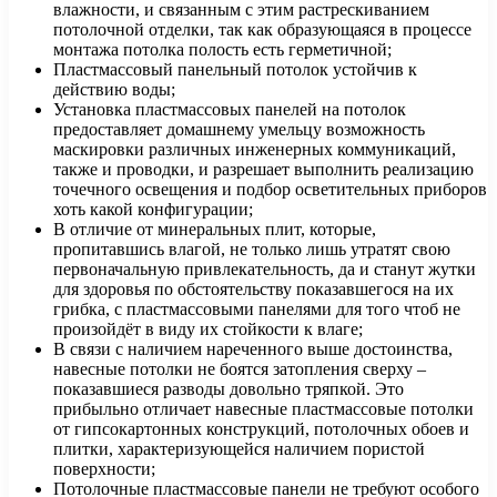
влажности, и связанным с этим растрескиванием
потолочной отделки, так как образующаяся в процессе
монтажа потолка полость есть герметичной;
Пластмассовый панельный потолок устойчив к
действию воды;
Установка пластмассовых панелей на потолок
предоставляет домашнему умельцу возможность
маскировки различных инженерных коммуникаций,
также и проводки, и разрешает выполнить реализацию
точечного освещения и подбор осветительных приборов
хоть какой конфигурации;
В отличие от минеральных плит, которые,
пропитавшись влагой, не только лишь утратят свою
первоначальную привлекательность, да и станут жутки
для здоровья по обстоятельству показавшегося на их
грибка, с пластмассовыми панелями для того чтоб не
произойдёт в виду их стойкости к влаге;
В связи с наличием нареченного выше достоинства,
навесные потолки не боятся затопления сверху –
показавшиеся разводы довольно тряпкой. Это
прибыльно отличает навесные пластмассовые потолки
от гипсокартонных конструкций, потолочных обоев и
плитки, характеризующейся наличием пористой
поверхности;
Потолочные пластмассовые панели не требуют особого