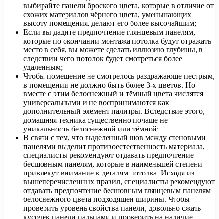
выбирайте панели броского цвета, которые в отличие от
схожих материалов чёрного цвета, уменьшающих
высоту помещения, делают его более высочайшим;
Если вы дадите предпочтение глянцевым панелям,
которые по окончании монтажа потолка будут отражать
место в себя, вы можете сделать иллюзию глубины, в
следствии чего потолок будет смотреться более
удаленным;
Чтобы помещение не смотрелось раздражающе пестрым,
в помещении не должно быть более 3-х цветов. Но
вместе с этим белоснежный и тёмный цвета числятся
универсальными и не воспринимаются как
дополнительный элемент палитры. Вследствие этого,
домашняя техника существенно почаще не
уникальность белоснежной или тёмной;
В связи с тем, что выделенный шов между стеновыми
панелями выделит противоестественность материала,
специалисты рекомендуют отдавать предпочтение
бесшовным панелям, которые в наименьшей степени
привлекут внимание к деталям потолка. Исходя из
вышеперечисленных правил, специалисты рекомендуют
отдавать предпочтение бесшовным глянцевым панелям
белоснежного цвета подходящей ширины. Чтобы
проверить уровень свойства панели, довольно сжать
кусочек панели пальцами и проверить на наличие