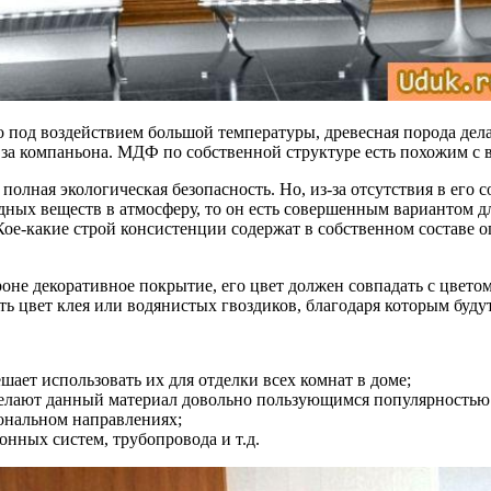
 под воздействием большой температуры, древесная порода дела
 за компаньона. МДФ по собственной структуре есть похожим с в
олная экологическая безопасность. Но, из-за отсутствия в его 
ых веществ в атмосферу, то он есть совершенным вариантом дл
Кое-какие строй консистенции содержат в собственном составе 
е декоративное покрытие, его цвет должен совпадать с цветом 
рать цвет клея или водянистых гвоздиков, благодаря которым буд
шает использовать их для отделки всех комнат в доме;
елают данный материал довольно пользующимся популярностью 
ональном направлениях;
нных систем, трубопровода и т.д.