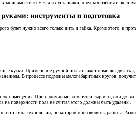
я в зависимости от места их установки, предназначения и экспл
руками: инструменты и подготовка
орого будет нужно всего только нить и гайка. Кроме этого, в п
жные куски. Применение ручной пилы окажет помощь сделать да
нением. В процессе подмены малогабаритных кругов, получится 
енок помещения. При наличии мелких пятен сырости, они должн
са на поверхности пола не считая этого должны быть удалены.
сти от типа технологии, по которой производятся работы. Разл