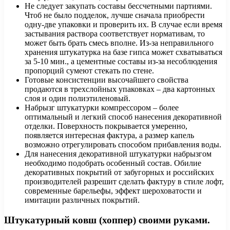
Не следует закупать составы бессчетными партиями.
Чтоб не было подделок, лучше сначала приобрести
одну-две упаковки и проверить их. В случае если время
застывания раствора соответствует нормативам, то
может быть брать смесь вполне. Из-за неправильного
хранения штукатурка на базе гипса может схватываться
за 5-10 мин., а цементные составы из-за несоблюдения
пропорций сумеют стекать по стене.
Готовые консистенции высочайшего свойства
продаются в трехслойных упаковках – два картонных
слоя и один полиэтиленовый.
Набрызг штукатурки компрессором – более
оптимальный и легкий способ нанесения декоративной
отделки. Поверхность покрывается умеренно,
появляется интересная фактура, а размер капель
возможно отрегулировать способом прибавления воды.
Для нанесения декоративной штукатурки набрызгом
необходимо подобрать особенный состав. Обилие
декоративных покрытий от забугорных и российских
производителей разрешит сделать фактуру в стиле лофт,
современные барельефы, эффект шероховатости и
имитации различных покрытий.
Штукатурный ковш (хоппер) своими руками.