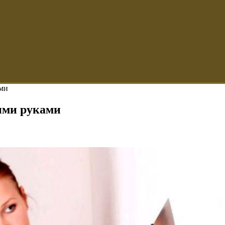
ами
ими руками