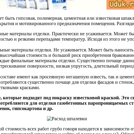
т быть гипсовая, полимерная, цементная или известковая шпак
окрытия и мотивированного предназначения помещения. Разгляд
ные материалы отделки. Практически не усаживается. Может быт
стью и резкими перепадами температур. Исходя из этого не упо
ьные материалы отделки. Не усаживается. Может быть наносить 
о высочайшая стоимость и большой риск приобретения бракован
аждые финальные материалы отделки. Существенно почаще данн
рескивание поверхности, низкая упругость, длительный период 
 составе имеют как просеянную негашеную известь, так и цемен
требляются существенно почаще для отделки фасадов и стенок
стковыми красками.
которые подходят под покраску известковой краской. Это с
 употребляются для отделки газобетонных паропроницаемых 
нок, гипсокартона и др.
 стоимость всех работ грубо говоря находится в зависимости о