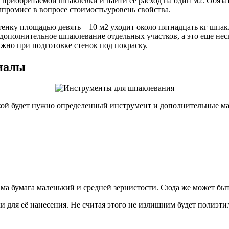
приобритаемой шпаклевки и найти её расход на один м2. Обязате
мпромисс в вопросе стоимость/уровень свойства.
енку площадью девять – 10 м2 уходит около пятнадцать кг шпакл
 дополнительное шпаклевание отдельных участков, а это еще не
жно при подготовке стенок под покраску.
иалы
ой будет нужно определенный инструмент и дополнительные ма
ама бумага маленький и средней зернистости. Сюда же может быт
 для её нанесения. Не считая этого не излишним будет полиэти