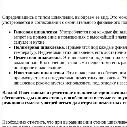
Определившись с типом шпаклевки, выбираем её вид. Это може
употребляется в согласовании с окончательного финального п
Гипсовая шпаклевка
. Употребляется под каждые финаль
запрет на применение в помещениях с высочайшей влажно
санузле и кухне.
Полимерная шпаклевка
. Применятся под каждые финал
температур. Недочетами этих шпаклевок есть достаточн
Цементная шпаклевка
. Эти шпаклевки подходят под к
влажностью. К огорчению, главными недочетами есть раст
повторное шпаклевание.
Известковая шпаклевка
. Эти шпаклевки в собственном
преимуществами и недочетами цементных шпаклевок. Упо
шпаклевок рекомендуется использовать под отделку изве
Важно! Известковые и цементные шпаклевки единственные, 
обеспечить «дыхание» стены, в особенности в случае если
реакцию и сумеют употребляться для отделки цементных сте
Необходимо отметить, что при выравнивании стенок шпаклевкой