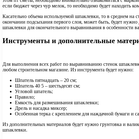
этом пт сметы, необходимо внимательно ознакомиться с маркой 
если бюджет через чур мелок, то необходимо будет находить ко
Касательно объема используемой шпаклевки, то в среднем на ст
окончании подсыхания первого слоя, может быть, будет нужно
шпаклевки для окончательного выравнивания в особенности ва
Инструменты и дополнительные матер
Для выполнения всех работ по выравниванию стенок шпаклевк
любом строительном магазине. Из инструмента будет нужно:
Шпатель пятнадцать – 20 см;
Шпатель 40 5 – шестьдесят см;
Угловой шпатель;
Правило;
Емкость для размешивания шпаклевки;
Дрель и насадка миксер;
Особенная терка с креплением для наждачной бумаги и с
Из дополнительных материалов будет нужно грунтовка и валики
шпаклевки.