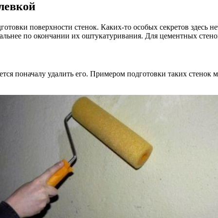
левкой
товки поверхности стенок. Каких-то особых секретов здесь нет
имальнее по окончании их оштукатуривания. Для цементных стено
дется поначалу удалить его. Примером подготовки таких стено