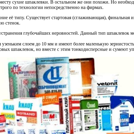
месту сухие шпаклевки. В остальном же они похожи. Но необход
строго по технологии непосредственно на фирмах.
е её типу. Существует стартовая (сглаживающая), финальная и
ию стенок.
устранения глубочайших неровностей. Данный тип шпаклевок мож
я узеньким слоем до 10 мм и имеют более маленькую зернистость
вых шпаклевок, но вместе с этим тонкодисперсные и сумеют уп