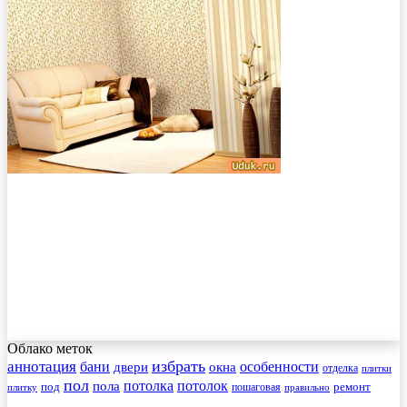
Облако меток
избрать
аннотация
бани
особенности
двери
окна
отделка
плитки
пол
пола
потолка
потолок
под
пошаговая
ремонт
плитку
правильно