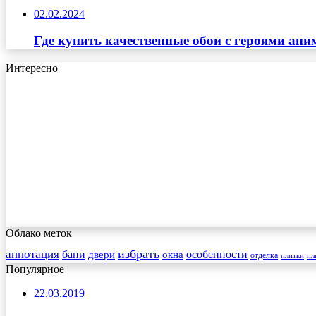
02.02.2024
Где купить качественные обои с героями ани
Интересно
Облако меток
избрать
аннотация
бани
особенности
двери
окна
отделка
плитки
пл
Популярное
22.03.2019