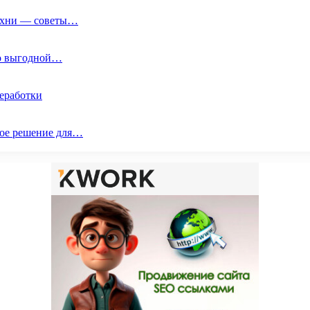
кухни — советы…
по выгодной…
реработки
ое решение для…