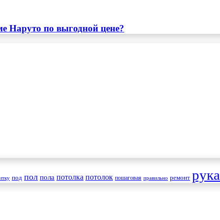
ме Наруто по выгодной цене?
рук
пол
пола
потолка
потолок
под
пошаговая
ремонт
итку
правильно