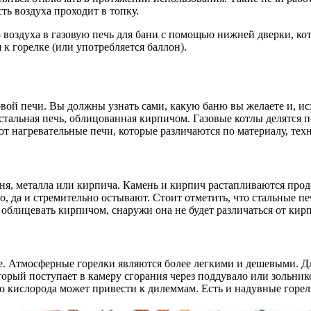
ть воздуха проходит в топку.
воздуха в газовую печь для бани с помощью нижней дверки, кото
к горелке (или употребляется баллон).
ой печи. Вы должны узнать сами, какую баню вы желаете и, исх
 стальная печь, облицованная кирпичом. Газовые котлы делятс
т нагревательные печи, которые различаются по материалу, тех
ня, металла или кирпича. Камень и кирпич растапливаются прод
но, да и стремительно остывают. Стоит отметить, что стальные 
 облицевать кирпичом, снаружи она не будет различаться от кир
е. Атмосферные горелки являются более легкими и дешевыми. Дл
торый поступает в камеру сгорания через поддувало или зольни
тво кислорода может привести к дилеммам. Есть и надувные горел