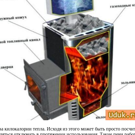
ва килокалории тепла. Исходя из этого может быть просто посчит
авляться отключать в протяжении использования. Такие печи ра