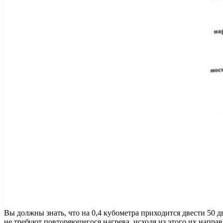
Вы должны знать, что на 0,4 кубометра приходится двести 50 д
не требуют повторяющегося нагрева, исходя из этого их напр