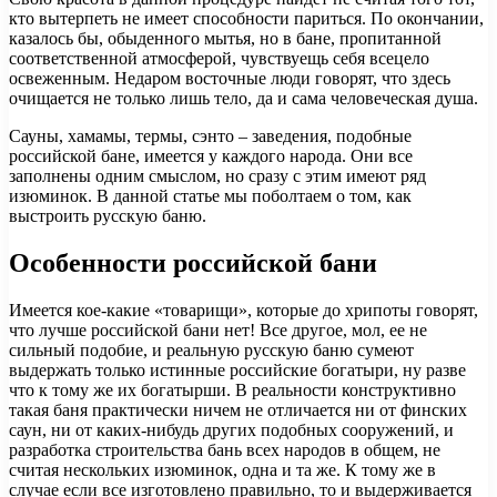
кто вытерпеть не имеет способности париться. По окончании,
казалось бы, обыденного мытья, но в бане, пропитанной
соответственной атмосферой, чувствуещь себя всецело
освеженным. Недаром восточные люди говорят, что здесь
очищается не только лишь тело, да и сама человеческая душа.
Сауны, хамамы, термы, сэнто – заведения, подобные
российской бане, имеется у каждого народа. Они все
заполнены одним смыслом, но сразу с этим имеют ряд
изюминок. В данной статье мы поболтаем о том, как
выстроить русскую баню.
Особенности российской бани
Имеется кое-какие «товарищи», которые до хрипоты говорят,
что лучше российской бани нет! Все другое, мол, ее не
сильный подобие, и реальную русскую баню сумеют
выдержать только истинные российские богатыри, ну разве
что к тому же их богатырши. В реальности конструктивно
такая баня практически ничем не отличается ни от финских
саун, ни от каких-нибудь других подобных сооружений, и
разработка строительства бань всех народов в общем, не
считая нескольких изюминок, одна и та же. К тому же в
случае если все изготовлено правильно, то и выдерживается