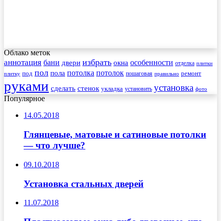
Облако меток
избрать
аннотация
бани
особенности
двери
окна
отделка
плитки
пол
пола
потолка
потолок
под
пошаговая
ремонт
плитку
правильно
руками
установка
сделать
стенок
укладка
установить
фото
Популярное
14.05.2018
Глянцевые, матовые и сатиновые потолки
— что лучше?
09.10.2018
Установка стальных дверей
11.07.2018