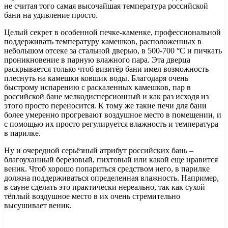
не считая того самая высочайшая температура российской
бани на удивление просто.
Целый секрет в особенной печке-каменке, профессиональной
поддерживать температуру камешков, расположенных в
небольшом отсеке за стальной дверью, в 500-700 °С и пичкать
проникновение в парную влажного пара. Эта дверца
раскрывается только чтоб визитёр бани имел возможность
плеснуть на камешки ковшик воды. Благодаря очень
быстрому испарению с раскаленных камешков, пар в
российской бане мелкодисперсионный и как раз исходя из
этого просто переносится. К тому же такие печи для бани
более умеренно прогревают воздушное место в помещении, и
с помощью их просто регулируется влажность и температура
в парилке.
Ну и очередной серьёзный атрибут российских бань –
благоуханный березовый, пихтовый или какой еще нравится
веник. Чтоб хорошо попариться средством него, в парилке
должна поддерживаться определенная влажность. Например,
в сауне сделать это практически нереально, так как сухой
тёплый воздушное место в их очень стремительно
высушивает веник.