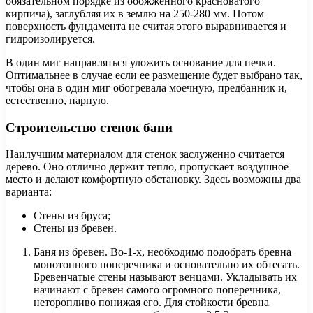
обязательном порядке из обожжённого красноватого
кирпича), заглубляя их в землю на 250-280 мм. Потом
поверхность фундамента не считая этого выравнивается и
гидроизолируется.
В один миг направляться уложить основание для печки.
Оптимальнее в случае если ее размещение будет выбрано так,
чтобы она в один миг обогревала моечную, предбанник и,
естественно, парную.
Строительство стенок бани
Наилучшим материалом для стенок заслуженно считается
дерево. Оно отлично держит тепло, пропускает воздушное
место и делают комфортную обстановку. Здесь возможны два
варианта:
Стены из бруса;
Стены из бревен.
Баня из бревен. Во-1-х, необходимо подобрать бревна
монотонного поперечника и основательно их обтесать.
Бревенчатые стены называют венцами. Укладывать их
начинают с бревен самого огромного поперечника,
неторопливо понижая его. Для стойкости бревна