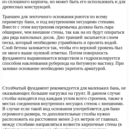
из сплошного кирпича, но может быть его использовать и для
древесных конструкций.
Траншеи для ленточного основания роются по всему
периметру бани, и под внутренними несущими стенами.
Вместе с этим внутренняя перемычка должна быть пара
обширнее, чем внешние стены, так как на их будут опираться
два ряда напольных досок. Дно траншей засыпается слоем
песка, который необходимо утрамбовать и пролить водой.
Слой бетона заливается так, чтобы его верхний уровень был
не много выше нулевой отметки. Потом поверхность
фундамента выравнивается веществом и гидроизолируется
способом наклеивания рубероида на битумную мастику. При
заливке основание необходимо укрепить арматурой.
Столбчатый фундамент рекомендуется для маленьких бань, не
оказывающих большие нагрузки на грунт. В данном случае
столбы находятся под каждым углом всего строения, также в
местах соединения внутренних несущих стенок с внешними.
В случае если такой вид основания употребляется для бани
огромного размера, то дополнительные столбы нужно
расположить на расстоянии менее 2-ух метров от главных.
между столбами направляться возвести кирпичные стены (в