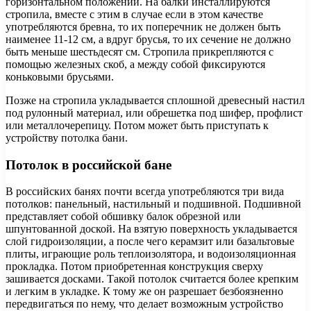
горизонтальном положении. На балки инсталлируются
стропила, вместе с этим в случае если в этом качестве
употребляются бревна, то их поперечник не должен быть
наименее 11-12 см, а вдруг брусья, то их сечение не должно
быть меньше шестьдесят см. Стропила прикрепляются с
помощью железных скоб, а между собой фиксируются
коньковыми брусьями.
Позже на стропила укладывается сплошной древесный настил
под рулонный материал, или обрешетка под шифер, профлист
или металлочерепицу. Потом может быть приступать к
устройству потолка бани.
Потолок в российской бане
В российских банях почти всегда употребляются три вида
потолков: панельный, настильный и подшивной. Подшивной
представляет собой обшивку балок обрезной или
шпунтованной доской. На взятую поверхность укладывается
слой гидроизоляции, а после чего керамзит или базальтовые
плиты, играющие роль теплоизолятора, и водоизоляционная
прокладка. Потом приобретенная конструкция сверху
зашивается досками. Такой потолок считается более крепким
и легким в укладке. К тому же он разрешает безбоязненно
передвигаться по нему, что делает возможным устройство