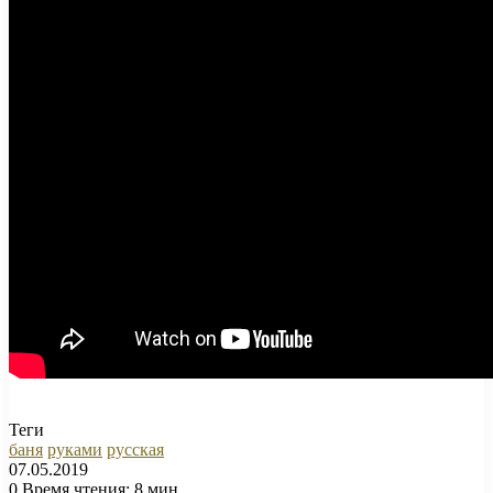
Теги
баня
руками
русская
07.05.2019
0
Время чтения: 8 мин.