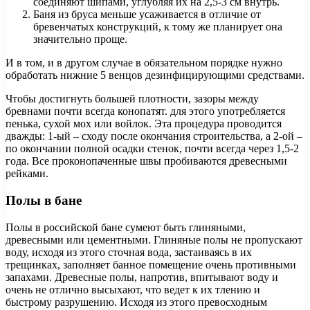
соединяют шипами, углубляя их на 2,5-3 см внутрь.
Баня из бруса меньше усаживается в отличие от
бревенчатых конструкций, к тому же планирует она
значительно проще.
И в том, и в другом случае в обязательном порядке нужно
обработать нижние 5 венцов дезинфицирующими средствами.
Чтобы достигнуть большей плотности, зазоры между
бревнами почти всегда конопатят. для этого употребляется
пенька, сухой мох или войлок. Эта процедура проводится
дважды: 1-ый – сходу после окончания строительства, а 2-ой –
по окончании полной осадки стенок, почти всегда через 1,5-2
года. Все проконопаченные швы пробиваются древесными
рейками.
Полы в бане
Полы в российской бане сумеют быть глиняными,
древесными или цементными. Глиняные полы не пропускают
воду, исходя из этого сточная вода, застаиваясь в их
трещинках, заполняет банное помещение очень противными
запахами. Древесные полы, напротив, впитывают воду и
очень не отлично высыхают, что ведет к их тлению и
быстрому разрушению. Исходя из этого превосходным