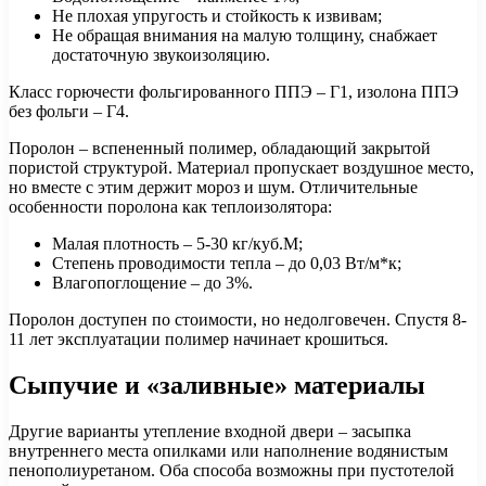
Не плохая упругость и стойкость к извивам;
Не обращая внимания на малую толщину, снабжает
достаточную звукоизоляцию.
Класс горючести фольгированного ППЭ – Г1, изолона ППЭ
без фольги – Г4.
Поролон – вспененный полимер, обладающий закрытой
пористой структурой. Материал пропускает воздушное место,
но вместе с этим держит мороз и шум. Отличительные
особенности поролона как теплоизолятора:
Малая плотность – 5-30 кг/куб.М;
Степень проводимости тепла – до 0,03 Вт/м*к;
Влагопоглощение – до 3%.
Поролон доступен по стоимости, но недолговечен. Спустя 8-
11 лет эксплуатации полимер начинает крошиться.
Сыпучие и «заливные» материалы
Другие варианты утепление входной двери – засыпка
внутреннего места опилками или наполнение водянистым
пенополиуретаном. Оба способа возможны при пустотелой