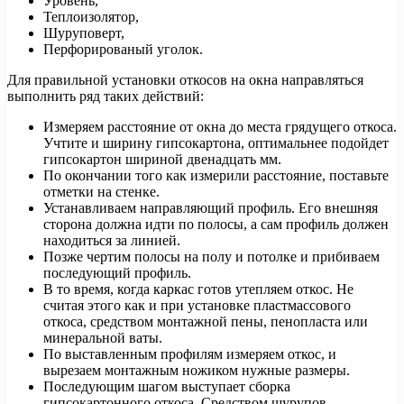
Уровень,
Теплоизолятор,
Шуруповерт,
Перфорированый уголок.
Для правильной установки откосов на окна направляться
выполнить ряд таких действий:
Измеряем расстояние от окна до места грядущего откоса.
Учтите и ширину гипсокартона, оптимальнее подойдет
гипсокартон шириной двенадцать мм.
По окончании того как измерили расстояние, поставьте
отметки на стенке.
Устанавливаем направляющий профиль. Его внешняя
сторона должна идти по полосы, а сам профиль должен
находиться за линией.
Позже чертим полосы на полу и потолке и прибиваем
последующий профиль.
В то время, когда каркас готов утепляем откос. Не
считая этого как и при установке пластмассового
откоса, средством монтажной пены, пенопласта или
минеральной ваты.
По выставленным профилям измеряем откос, и
вырезаем монтажным ножиком нужные размеры.
Последующим шагом выступает сборка
гипсокартонного откоса. Средством шурупов