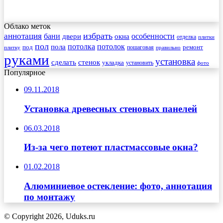
Облако меток
избрать
аннотация
бани
особенности
двери
окна
отделка
плитки
пол
пола
потолка
потолок
под
пошаговая
ремонт
плитку
правильно
руками
установка
сделать
стенок
укладка
установить
фото
Популярное
09.11.2018
Установка древесных стеновых панелей
06.03.2018
Из-за чего потеют пластмассовые окна?
01.02.2018
Алюминиевое остекление: фото, аннотация
по монтажу
© Copyright 2026, Uduks.ru