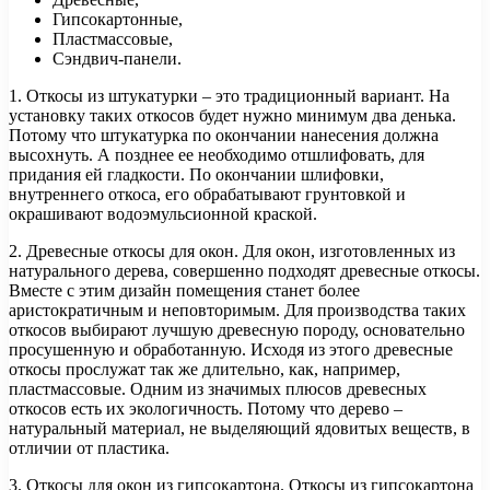
Гипсокартонные,
Пластмассовые,
Сэндвич-панели.
1. Откосы из штукатурки – это традиционный вариант. На
установку таких откосов будет нужно минимум два денька.
Потому что штукатурка по окончании нанесения должна
высохнуть. А позднее ее необходимо отшлифовать, для
придания ей гладкости. По окончании шлифовки,
внутреннего откоса, его обрабатывают грунтовкой и
окрашивают водоэмульсионной краской.
2. Древесные откосы для окон. Для окон, изготовленных из
натурального дерева, совершенно подходят древесные откосы.
Вместе с этим дизайн помещения станет более
аристократичным и неповторимым. Для производства таких
откосов выбирают лучшую древесную породу, основательно
просушенную и обработанную. Исходя из этого древесные
откосы прослужат так же длительно, как, например,
пластмассовые. Одним из значимых плюсов древесных
откосов есть их экологичность. Потому что дерево –
натуральный материал, не выделяющий ядовитых веществ, в
отличии от пластика.
3. Откосы для окон из гипсокартона. Откосы из гипсокартона