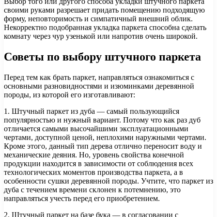
Выбор того или другого способа укладки штучного паркета
своими руками разрешает придать помещению подходящую
форму, неповторимость и симпатичный внешний облик.
Некорректно подобранная укладка паркета способна сделать
комнату через чур узенькой или напротив очень широкой.
Советы по выбору штучного паркета
Перед тем как брать паркет, направляться ознакомиться с
основными разновидностями и изюминками деревянной
породы, из которой его изготавливают:
1. Штучный паркет из дуба — самый пользующийся
популярностью и нужный вариант. Потому что как раз дуб
отличается самыми высочайшими эксплуатационными
чертами, доступной ценой, неплохими наружными чертами.
Кроме этого, данный тип дерева отлично переносит воду и
механические деяния. Но, уровень свойства конечной
продукции находится в зависимости от соблюдения всех
технологических моментов производства паркета, а в
особенности сушки деревянной породы. Учтите, что паркет из
дуба с течением времени склонен к потемнению, это
направляться учесть перед его приобретением.
2. Штучный паркет на базе бука — в согласовании с