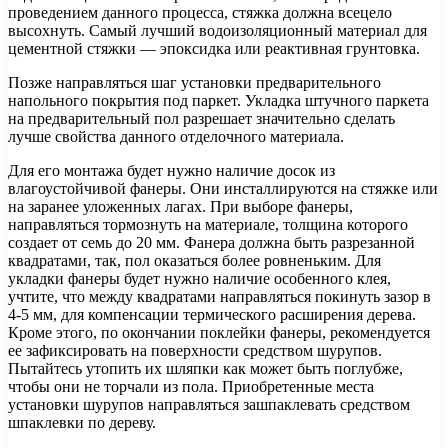
проведением данного процесса, стяжка должна всецело
высохнуть. Самый лучший водоизоляционный материал для
цементной стяжки — эпоксидка или реактивная грунтовка.
Позже направляться шаг установки предварительного
напольного покрытия под паркет. Укладка штучного паркета
на предварительный пол разрешает значительно сделать
лучше свойства данного отделочного материала.
Для его монтажа будет нужно наличие досок из
влагоустойчивой фанеры. Они инсталлируются на стяжке или
на заранее уложенных лагах. При выборе фанеры,
направляться тормознуть на материале, толщина которого
создает от семь до 20 мм. Фанера должна быть разрезанной
квадратами, так, пол оказаться более ровненьким. Для
укладки фанеры будет нужно наличие особенного клея,
учтите, что между квадратами направляться покинуть зазор в
4-5 мм, для компенсации термического расширения дерева.
Кроме этого, по окончании поклейки фанеры, рекомендуется
ее зафиксировать на поверхности средством шурупов.
Пытайтесь утопить их шляпки как может быть поглубже,
чтобы они не торчали из пола. Приобретенные места
установки шурупов направляться зашпаклевать средством
шпаклевки по дереву.