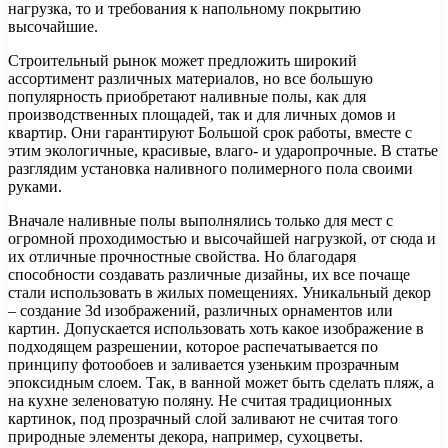
нагрузка, то и требования к напольному покрытию
высочайшие.
Строительный рынок может предложить широкий
ассортимент различных материалов, но все большую
популярность приобретают наливные полы, как для
производственных площадей, так и для личных домов и
квартир. Они гарантируют Большой срок работы, вместе с
этим экологичные, красивые, влаго- и ударопрочные. В статье
разглядим установка наливного полимерного пола своими
руками.
Вначале наливные полы выполнялись только для мест с
огромной проходимостью и высочайшей нагрузкой, от сюда и
их отличные прочностные свойства. Но благодаря
способности создавать различные дизайны, их все почаще
стали использовать в жилых помещениях. Уникальный декор
– создание 3d изображений, различных орнаментов или
картин. Допускается использовать хоть какое изображение в
подходящем разрешении, которое распечатывается по
принципу фотообоев и заливается узеньким прозрачным
эпоксидным слоем. Так, в ванной может быть сделать пляж, а
на кухне зеленоватую поляну. Не считая традиционных
картинок, под прозрачный слой заливают не считая того
природные элементы декора, например, сухоцветы.