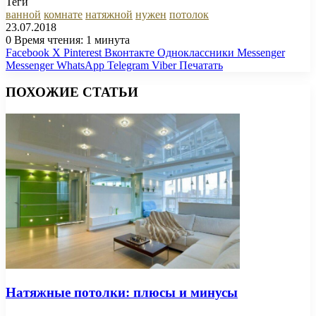
Теги
ванной
комнате
натяжной
нужен
потолок
23.07.2018
0
Время чтения: 1 минута
Facebook
X
Pinterest
Вконтакте
Одноклассники
Messenger
Messenger
WhatsApp
Telegram
Viber
Печатать
ПОХОЖИЕ СТАТЬИ
Натяжные потолки: плюсы и минусы