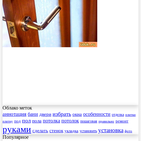
Облако меток
избрать
аннотация
бани
особенности
двери
окна
отделка
плитки
пол
пола
потолка
потолок
под
пошаговая
ремонт
плитку
правильно
руками
установка
сделать
стенок
укладка
установить
фото
Популярное