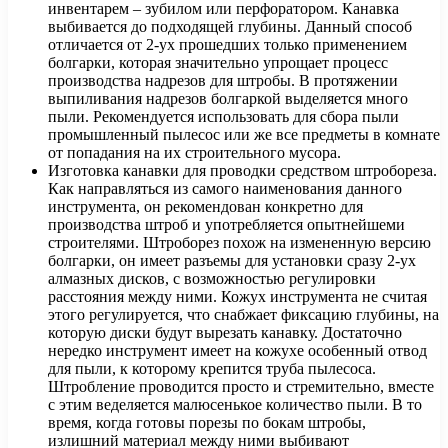
инвентарем – зубилом или перфоратором. Канавка
выбивается до подходящей глубины. Данный способ
отличается от 2-ух прошедших только применением
болгарки, которая значительно упрощает процесс
производства надрезов для штробы. В протяжении
выпиливания надрезов болгаркой выделяется много
пыли. Рекомендуется использовать для сбора пыли
промышленный пылесос или же все предметы в комнате
от попадания на их строительного мусора.
Изготовка канавки для проводки средством штробореза.
Как направляться из самого наименования данного
инструмента, он рекомендован конкретно для
производства штроб и употребляется опытнейшеми
строителями. Штроборез похож на измененную версию
болгарки, он имеет разъемы для установки сразу 2-ух
алмазных дисков, с возможностью регулировки
расстояния между ними. Кожух инструмента не считая
этого регулируется, что снабжает фиксацию глубины, на
которую диски будут вырезать канавку. Достаточно
нередко инструмент имеет на кожухе особенный отвод
для пыли, к которому крепится труба пылесоса.
Штробление проводится просто и стремительно, вместе
с этим веделяется малюсенькое количество пыли. В то
время, когда готовы порезы по бокам штробы,
излишний материал между ними выбивают