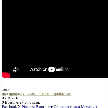
Теги
под
проводку
руками
стенок
штробление
05.04.2018
0
Время чтения: 6 мин.
Facebook
X
Pinterest
Вконтакте
Одноклассники
Messenger