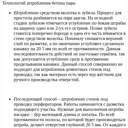
Технологий штробления бетона пара:
Штробление средством молотка и зубила. Процесс для
простоты разбивается на пара шагов. На исходной
стадии зубилом отмечается углубление по бокам штрабы
на ширину одно или 2-ух его остриев. Позже зубило
ставится поперечно борозде и одна его часть вбивается в
стене средством молотка. Поначалу снимается верхний
слой по разметке, а по окончании углубляют сделанную
канавку на 20 5 мм по всей ее протяженности. Данная
последовательность действий не настолько серьёзна, так
как допускается углубление сразу в протяжении
проделывания канавки. Данный способ совершенно не
подходит для штробления цементных стенок под
проводку, так как материал есть через чур жёстким для
ручного производства отверстий.
Последующий способ – штробление стенок под
проводку перфоратором. Работы начинаются с разметки
подходящего участка. Нужные для выполнения штробы
насадки – бур маленькой длины и лопатка. По всей
протяженности полосы, по которой будет производиться
штроба, делают отверстия глубиной 20 5 мм. От каждого