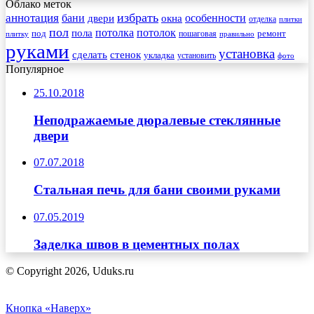
Облако меток
избрать
аннотация
бани
особенности
двери
окна
отделка
плитки
пол
пола
потолка
потолок
под
пошаговая
ремонт
плитку
правильно
руками
установка
сделать
стенок
укладка
установить
фото
Популярное
25.10.2018
Неподражаемые дюралевые стеклянные
двери
07.07.2018
Стальная печь для бани своими руками
07.05.2019
Заделка швов в цементных полах
© Copyright 2026, Uduks.ru
Кнопка «Наверх»