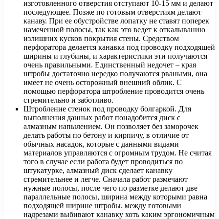
изготовленного отверстия отступают 10-15 мм и делают
последующее. Позже по готовым отверстиям делают
канаву. При ее обустройстве лопатку не ставят поперек
намеченной полосы, так как это ведет к откалыванию
излишних кусков покрытия стены. Средством
перфоратора делается канавка под проводку подходящей
ширины и глубины, и характеристики эти получаются
очень правильными. Единственный недочет – края
штробы достаточно нередко получаются рваными, она
имеет не очень осторожный внешний облик. С
помощью перфоратора штробление проводится очень
стремительно и заботливо.
Штробление стенок под проводку болгаркой. Для
выполнения данных работ понадобится диск с
алмазным напылением. Он позволяет без заморочек
делать работы по бетону и кирпичу, в отличие от
обычных насадок, которые с данными видами
материалов управляются с огромным трудом. Не считая
того в случае если работа будет проводиться по
штукатурке, алмазный диск сделает канавку
стремительнее и легче. Сначала работ размечают
нужные полосы, после чего по разметке делают две
параллельные полосы, ширина между которыми равна
подходящей ширине штробы. между готовыми
надрезами выбивают канавку хоть каким эргономичным