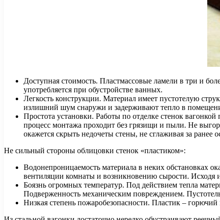
Доступная стоимость. Пластмассовые ламели в три и боле
употребляется при обустройстве ванных.
Легкость конструкции. Материал имеет пустотелую структ
излишний шум снаружи и задерживают тепло в помещен
Простота установки. Работы по отделке стенок вагонкой 
процесс монтажа проходит без грязищи и пыли. Не выго
окажется скрыть недочеты стены, не сглаживая за ранее о
Не сильный стороны облицовки стенок «пластиком»:
Водонепроницаемость материала в неких обстановках ока
вентиляции комнаты и возникновению сырости. Исходя и
Боязнь огромных температур. Под действием тепла матер
Подверженность механическим повреждением. Пустотелые
Низкая степень пожаробезопасности. Пластик – горючий 
Из стальной вагонки достаточно нередко обустраивают реечны