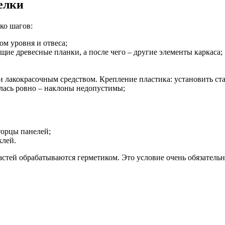
елки
ко шагов:
ом уровня и отвеса;
щие древесные планки, а после чего – другие элементы каркаса;
и лакокрасочным средством. Крепление пластика: установить с
лась ровно – наклоны недопустимы;
торцы панелей;
клей.
стей обрабатываются герметиком. Это условие очень обязатель