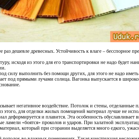
е раз дешевле древесных. Устойчивость к влаге – бесспорное пр
уру, исходя из этого для его транспортировки не надо будет на
ии.
под силу выполнить без помощи других, для этого не надо имет
рает под прямыми лучами солнца. Вагонка выпускается в широко
снование.
зывает негативное воздействие. Потолок и стены, отделанные 
з этого, для отделки жилых помещений материал лучше не испол
иал деформируется и плавится. Эта особенность обуславливает в
 ламели «боятся» проколов и ударов. При халатной эксплуатац
материал, который при сгорании выделяется много едкого, ужас
й потолок во влажных помещениях. Такая конструкция несложна