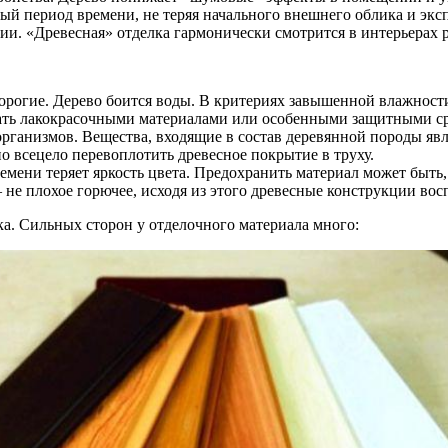
й период времени, не теряя начального внешнего облика и экс
и. «Древесная» отделка гармонически смотрится в интерьерах 
дорогие. Дерево боится воды. В критериях завышенной влажност
вать лакокрасочными материалами или особенными защитными с
ганизмов. Вещества, входящие в состав деревянной породы явл
о всецело перевоплотить древесное покрытие в труху.
емени теряет яркость цвета. Предохранить материал может быть
 не плохое горючее, исходя из этого древесные конструкции вос
ка. Сильных сторон у отделочного материала много: