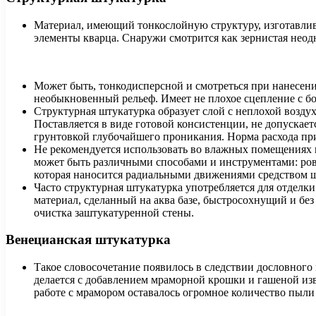
Материал, имеющий тонкослойную структуру, изготавлив
элементы кварца. Снаружи смотрится как зернистая неод
Может быть, тонкодисперсной и смотреться при нанесени
необыкновенный рельеф. Имеет не плохое сцепление с б
Структурная штукатурка образует слой с неплохой возду
Поставляется в виде готовой консистенции, не допускает
грунтовкой глубочайшего проникания. Норма расхода при
Не рекомендуется использовать во влажных помещениях 
может быть различными способами и инструментами: ров
которая наносится радиальными движениями средством ш
Часто структурная штукатурка употребляется для отделки
материал, сделанный на аква базе, быстросохнущий и бе
очистка заштукатуренной стены.
Венецианская штукатурка
Такое словосочетание появилось в следствии дословного 
делается с добавлением мраморной крошки и гашеной изв
работе с мрамором оставалось огромное количество пыли 