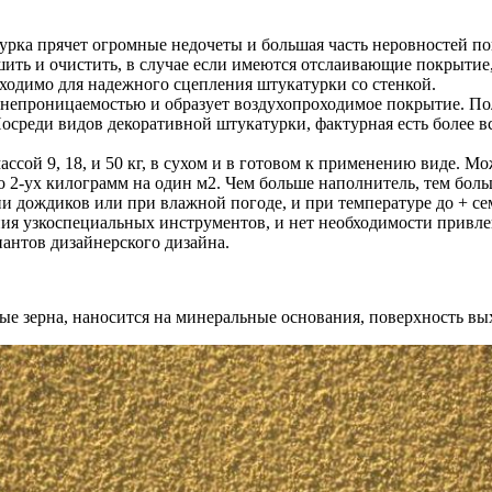
урка прячет огромные недочеты и большая часть неровностей по
ить и очистить, в случае если имеются отслаивающие покрытие, 
бходимо для надежного сцепления штукатурки со стенкой.
непроницаемостью и образует воздухопроходимое покрытие. Пол
осреди видов декоративной штукатурки, фактурная есть более в
ассой 9, 18, и 50 кг, в сухом и в готовом к применению виде. Мо
2-ух килограмм на один м2. Чем больше наполнитель, тем больше
и дождиков или при влажной погоде, и при температуре до + се
ия узкоспециальных инструментов, и нет необходимости привлек
антов дизайнерского дизайна.
ые зерна, наносится на минеральные основания, поверхность вы