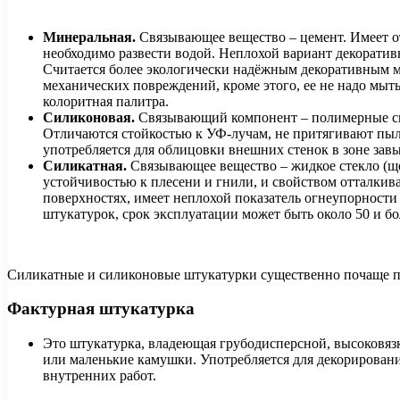
Минеральная.
Связывающее вещество – цемент. Имеет о
необходимо развести водой. Неплохой вариант декоратив
Считается более экологически надёжным декоративным ма
механических повреждений, кроме этого, ее не надо мы
колоритная палитра.
Силиконовая.
Связывающий компонент – полимерные смо
Отличаются стойкостью к УФ-лучам, не притягивают пыл
употребляется для облицовки внешних стенок в зоне зав
Силикатная.
Связывающее вещество – жидкое стекло (ще
устойчивостью к плесени и гнили, и свойством отталки
поверхностях, имеет неплохой показатель огнеупорности
штукатурок, срок эксплуатации может быть около 50 и бол
Силикатные и силиконовые штукатурки существенно почаще пр
Фактурная штукатурка
Это штукатурка, владеющая грубодисперсной, высоковязк
или маленькие камушки. Употребляется для декорирован
внутренних работ.