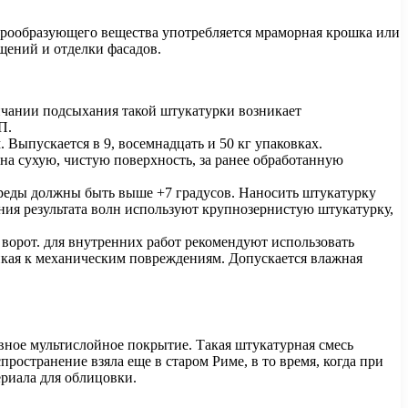
урообразующего вещества употребляется мраморная крошка или
щений и отделки фасадов.
ончании подсыхания такой штукатурки возникает
П.
Выпускается в 9, восемнадцать и 50 кг упаковках.
 на сухую, чистую поверхность, за ранее обработанную
среды должны быть выше +7 градусов. Наносить штукатурку
ния результата волн используют крупнозернистую штукатурку,
и ворот. для внутренних работ рекомендуют использовать
ойкая к механическим повреждениям. Допускается влажная
ивное мультислойное покрытие. Такая штукатурная смесь
остранение взяла еще в старом Риме, в то время, когда при
ериала для облицовки.