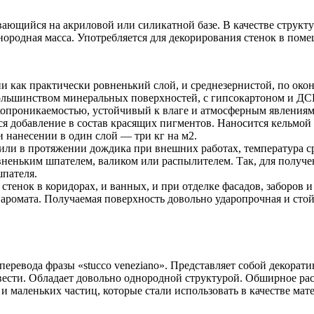
ающийся на акриловой или силикатной базе. В качестве структ
нородная масса. Употребляется для декорирования стенок в поме
и как практически ровненький слой, и среднезернистой, по ок
ольшинством минеральных поверхностей, с гипсокартоном и ДС
хопроникаемостью, устойчивый к влаге и атмосферным явлениям. 
ся добавление в состав красящих пигментов. Наносится кельмой
 нанесении в один слой — три кг на м2.
или в протяжении дождика при внешних работах, температура 
неньким шпателем, валиком или распылителем. Так, для получе
пателя.
 стенок в коридорах, и ванных, и при отделке фасадов, заборов 
з аромата. Получаемая поверхность довольно ударопрочная и ст
перевода фразы «stucco veneziano». Представляет собой декорат
ести. Обладает довольно однородной структурой. Обширное распр
и маленьких частиц, которые стали использовать в качестве мат