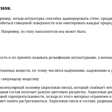
енок
мер, легкая штукатурка способна задекорировать стене, придав
 добиться глянцевой поверхности или имитировать каждые приро
 Например, по типу наполнителя она может быть:
сть и их принято называть рельефными штукатурками, а венеци
пятнанных веществ, по этому числятся надёжными, надежными и
 связующему веществу
лекулярный полимер (акриловая смола), который снабжает непл
орым состав получает разную цветовую расцветку. Акриловая де
изкой паропропускаемости, исходя из этого материал ограничен 
т начать растрескиваться. Акриловая смола в составе, разрешае