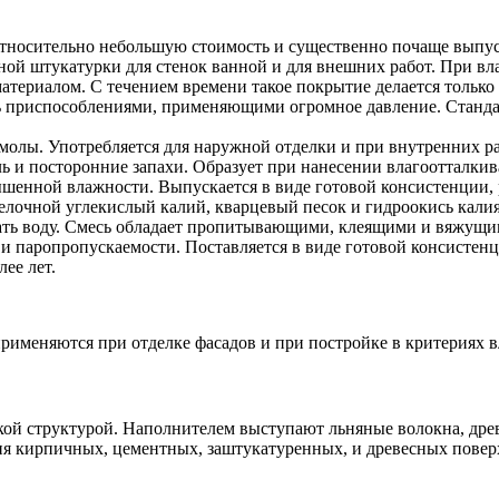
тносительно небольшую стоимость и существенно почаще выпуск
ной штукатурки для стенок ванной и для внешних работ. При вл
териалом. С течением времени такое покрытие делается только 
ть приспособлениями, применяющими огромное давление. Станда
лы. Употребляется для наружной отделки и при внутренних раб
ь и посторонние запахи. Образует при нанесении влагоотталкив
ышенной влажности. Выпускается в виде готовой консистенции, 
лочной углекислый калий, кварцевый песок и гидроокись калия
вать воду. Смесь обладает пропитывающими, клеящими и вяжущим
 и паропропускаемости. Поставляется в виде готовой консистен
ее лет.
именяются при отделке фасадов и при постройке в критериях в
ой структурой. Наполнителем выступают льняные волокна, древ
ия кирпичных, цементных, заштукатуренных, и древесных повер