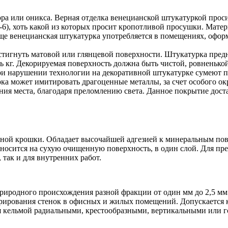
а или оникса. Верная отделка венецианской штукатуркой просит
5-6), хоть какой из которых просит кропотливой просушки. Мате
ще венецианская штукатурка употребляется в помещениях, офор
стигнуть матовой или глянцевой поверхности. Штукатурка предн
ть кг. Декорируемая поверхность должна быть чистой, ровненько
При нарушении технологии на декоративной штукатурке сумеют п
рка может имитировать драгоценные металлы, за счет особого
ния места, благодаря преломлению света. Данное покрытие дост
орной крошки. Обладает высочайшей адгезией к минеральным пов
аносится на сухую очищенную поверхность, в один слой. Для п
 так и для внутренних работ.
природного происхождения разной фракции от один мм до 2,5 мм
корирования стенок в офисных и жилых помещений. Допускается 
ся кельмой радиальными, крестообразными, вертикальными или