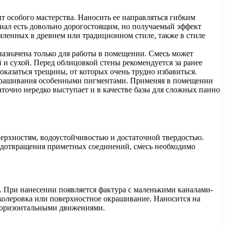
 особого мастерства. Наносить ее направляться гибким
риал есть довольно дорогостоящим, но получаемый эффект
мленных в древнем или традиционном стиле, также в стиле
азначена только для работы в помещении. Смесь может
й и сухой. Перед облицовкой стены рекомендуется за ранее
оказаться трещины, от которых очень трудно избавиться.
 окрашивания особенными пигментами. Применяя в помещении
аточно нередко выступает и в качестве базы для сложных панно
ерхностям, водоустойчивостью и достаточной твердостью.
редотвращения приметных соединений, смесь необходимо
. При нанесении появляется фактура с маленькими каналами-
колеровка или поверхностное окрашивание. Наносится на
 горизонтальными движениями.