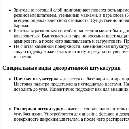
Зрительно готовый слой припоминает поверхность мрамор
резиновым шпателем, узенькими мазками, в пара слоев (
всецело оправдывает свою стоимость. Существенно поча
барокко.
Благодаря различным способам нанесения может быть до
колероваться. Выпускается в таре по восемь и шестнадца
армировать, а после чего зашпаклевать и загрунтовать. 
Не считая каменной поверхности, венецианская штукату
такую отделку может быть достигнуть результата увеличе
и фресок.
Специальные виды декоративной штукатурки
Цветная штукатурка –
делается на базе акрила и мрам
Цветовая палитра представлена пятнадцатью цветами. Н
доводить до угла. Идиентично подходит как для внешних,
Роллерная штукатурку
– имеет в составе наполнитель 
углублениями. Употребляется для дизайна фасадов и де
поверхность широким шпателем, а после чего растирает