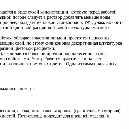
ается в виде сухой консистенции, которую перед работой
ажной погоде следует в раствор добавлять меньше воды.
прочнее, обладает неплохой стойкостью к УФ-лучам, но боится
ртной цветовой расцветкой такой штукатурки числятся
отах, обладает пластичностью и простотой нанесения.
ающий слой, по этому силиконовая декоративная штукатурка
разной цветовой расцветки.
). Отличается большой прочностью нанесенного слоя,
и свойствами. Употребляется практически на всех
ции, различных цветовых цветов. Одна из самых надежных
лажного климата.
еснина, слюда, минеральная крошка (гранитная, мраморная)
хностей. Потрясающе подходит для внешней отделки и