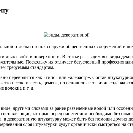
ену
альной отделки стенок снаружи общественных сооружений и лич
тивных свойств поверхности. В статье разглядим все виды декор
ительные. Поскольку их отличает безусловный профессионализ
сем требуемым стандартам.
вно переводится как «гипс» или «алебастр». Состав штукатурно
это песок, известь, цемент, но основное ее отличие содержится
е волокна и т. д.
виде, другими словами за ранее разведенные водой или особенн
ие составляющие, которые перед нанесением необходимо без помо
ки, в декоративную штукатурку может быть без помощи других д
рдевания слоя штукатурки будут органически смотреться на сте