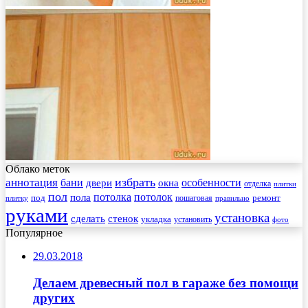
Облако меток
избрать
аннотация
бани
особенности
двери
окна
отделка
плитки
пол
пола
потолка
потолок
под
пошаговая
ремонт
плитку
правильно
руками
установка
сделать
стенок
укладка
установить
фото
Популярное
29.03.2018
Делаем древесный пол в гараже без помощи
других