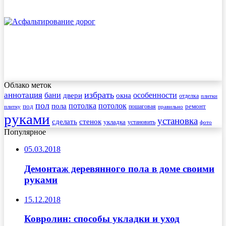
Облако меток
избрать
аннотация
бани
особенности
двери
окна
отделка
плитки
пол
пола
потолка
потолок
под
пошаговая
ремонт
плитку
правильно
руками
установка
сделать
стенок
укладка
установить
фото
Популярное
05.03.2018
Демонтаж деревянного пола в доме своими
руками
15.12.2018
Ковролин: способы укладки и уход