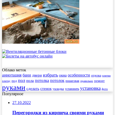
Облако меток
избрать
аннотация
бани
особенности
двери
окна
отделка
плитки
пол
пола
потолка
потолок
под
пошаговая
ремонт
плитку
правильно
руками
установка
сделать
стенок
укладка
установить
фото
Популярное
27.10.2022
Перегородки из кирпича своими руками