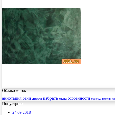
Облако меток
избрать
аннотация
бани
особенности
двери
окна
отделка
плитки
пл
Популярное
24.09.2018