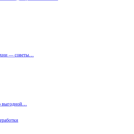
кухни — советы…
по выгодной…
реработки