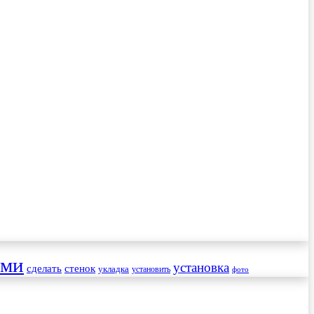
ами
установка
сделать
стенок
укладка
установить
фото