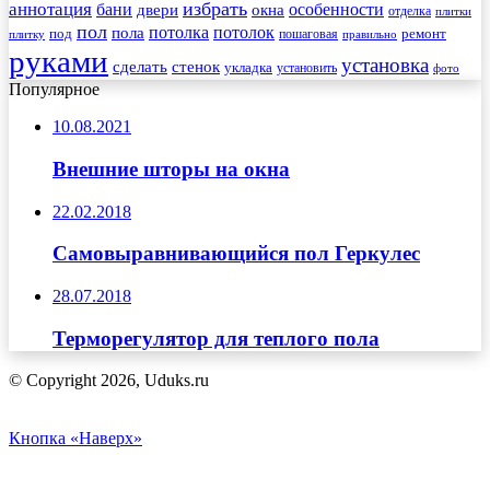
избрать
аннотация
бани
особенности
двери
окна
отделка
плитки
пол
пола
потолка
потолок
под
пошаговая
ремонт
плитку
правильно
руками
установка
сделать
стенок
укладка
установить
фото
Популярное
10.08.2021
Внешние шторы на окна
22.02.2018
Самовыравнивающийся пол Геркулес
28.07.2018
Терморегулятор для теплого пола
© Copyright 2026, Uduks.ru
Кнопка «Наверх»