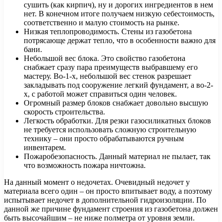
сушить (как кирпич), ну и дорогих ингредиентов в нем
нет. В конечном итоге получаем низкую себестоимость,
соответственно и малую стоимость на рынке.
Низкая теплопроводимость. Стены из газобетона
потрясающе держат тепло, что в особенности важно для
бани.
Небольшой вес блока. Это свойство газобетона
снабжает сразу пара преимуществ выбравшему его
мастеру. Во-1-х, небольшой вес стенок разрешает
закладывать под сооружение легкий фундамент, а во-2-
х, с работой может справиться один человек.
Огромный размер блоков снабжает довольно высшую
скорость строительства.
Легкость обработки. Для резки газосиликатных блоков
не требуется использовать сложную строительную
технику – они просто обрабатываются ручным
инвентарем.
Пожаробезопасность. Данный материал не пылает, так
что возможность пожара ничтожна.
На данный момент о недочетах. Очевидный недочет у
материала всего один – он просто впитывает воду, а поэтому
испытывает недочет в дополнительной гидроизоляции. По
данной же причине фундамент строения из газобетона должен
быть высочайшим – не ниже полметра от уровня земли.