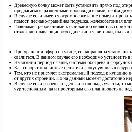
Древесную бочку может быть установить прямо под откр
предлагаемые различными производителями, необходимо 
В случае если имеется огромное желание помедитировать
помост, песчано-гравийная подушка, железобетонная пл
Главными требованиями к основанию являются: горизонта
отвлекали плавающие «соседи»: листья, веточки, пыль и 
При хранении офуро на улице, ее направляться заполнить
свалиться. В данном случае его необходимо установить в
На зимний период с чаши, системы обогрева и форсунок 
Как говорят подлинные ценители – окунувшись в офуро 
Тем, кто не приемлет экстремальный подход к купанию н
от других строений. Но на данный момент достаточно нер
В случае если разрешают деньги и площадь участка, то 
чур тесноватым, да и просторным его планировать не над