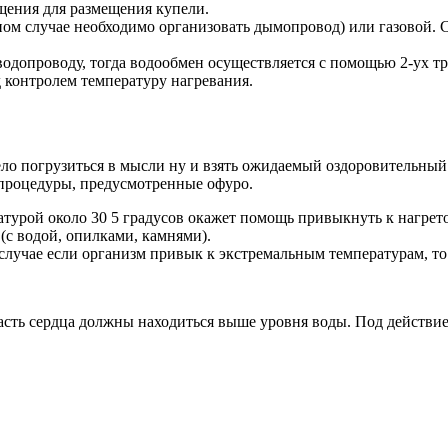
щения для размещения купели.
ном случае необходимо организовать дымопровод) или газовой.
водопроводу, тогда водообмен осуществляется с помощью 2-ух т
 контролем температуру нагревания.
ло погрузиться в мысли ну и взять ожидаемый оздоровительный 
 процедуры, предусмотренные офуро.
ратурой около 30 5 градусов окажет помощь привыкнуть к нагрет
 (с водой, опилками, камнями).
случае если организм привык к экстремальным температурам, то
асть сердца должны находиться выше уровня воды. Под действие