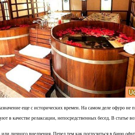
азначение еще с исторических времен. На самом деле офуро не 
ют в качестве релаксации, непосредственных бесед. В статье во
 или личного внедрения. Перед тем как погрузиться в баню офу