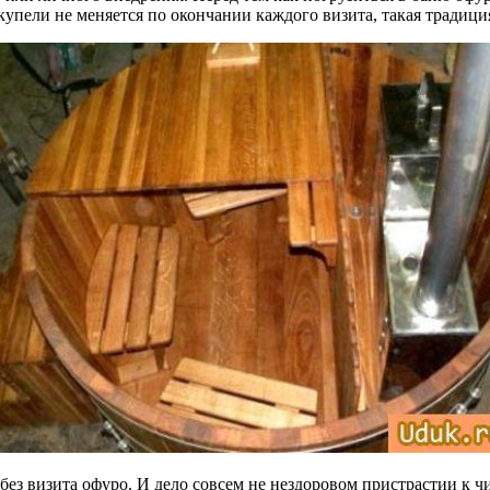
купели не меняется по окончании каждого визита, такая традици
ез визита офуро. И дело совсем не нездоровом пристрастии к чи