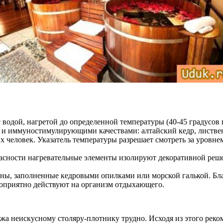
с водой, нагретой до определенной температуры (40-45 градусов
 иммуностимулирующими качествами: алтайский кедр, лиственн
х человек. Указатель температуры разрешает смотреть за уровн
опасности нагревательные элементы изолируют декоративной реше
ны, заполненные кедровыми опилками или морской галькой. Бла
гоприятно действуют на организм отдыхающего.
ежа неискусному столяру-плотнику трудно. Исходя из этого рек