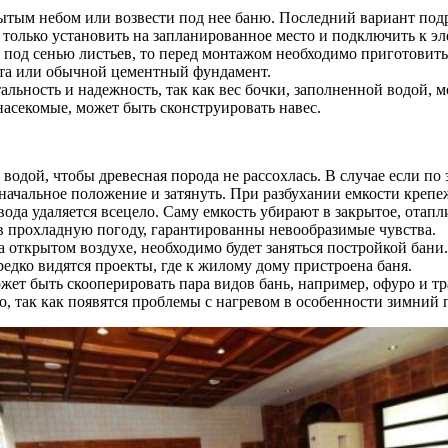
ытым небом или возвести под нее баню. Последний вариант подр
только установить на запланированное место и подключить к э
 под сенью листьев, то перед монтажом необходимо приготовить
ита или обычной цементный фундамент.
льность и надежность, так как вес бочки, заполненной водой, 
насекомые, может быть сконструировать навес.
 водой, чтобы древесная порода не рассохлась. В случае если по
 начальное положение и затянуть. При разбухании емкости креп
вода удаляется всецело. Саму емкость убирают в закрытое, отап
в прохладную погоду, гарантированны невообразимые чувства.
а открытом воздухе, необходимо будет заняться постройкой бани
едко видятся проекты, где к жилому дому пристроена баня.
может быть скооперировать пара видов бань, например, офуро и
о, так как появятся проблемы с нагревом в особенности зимний 