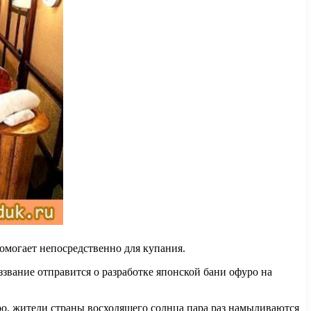
помогает непосредственно для купания.
ззвание отправится о разработке японской бани офуро на
ро, жители страны восходящего солнца пара раз намыливаются