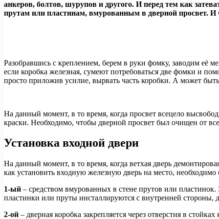
анкеров, болтов, шурупов и другого. И перед тем как затев
прутам или пластинам, вмурованным в дверной просвет. И ч
Разобравшись с креплением, берем в руки фомку, заводим её м
если коробка железная, сумеют потребоваться две фомки и помо
просто приложив усилие, вырвать часть коробки. А может быть
На данный момент, в то время, когда просвет всецело высвобо
краски. Необходимо, чтобы дверной просвет был очищен от вс
Установка входной двери
На данный момент, в то время, когда ветхая дверь демонтиров
как установить входную железную дверь на место, необходимо 
1-ый
– средством вмурованных в стене прутов или пластинок. 
пластинки или пруты инсталлируются с внутренней стороны, д
2-ой
– дверная коробка закрепляется через отверстия в стойках