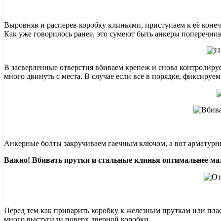
Выровняв и расперев коробку клиньями, приступаем к её коне
Как уже говорилось ранее, это сумеют быть анкеры поперечник
В засверленные отверстия вбиваем крепеж и снова контролируе
много двинуть с места. В случае если все в порядке, фиксируе
Анкерные болты закручиваем гаечным ключом, а вот арматурн
Важно! Вбивать прутки и стальные клинья оптимальнее м
Перед тем как приварить коробку к железным пруткам или плас
много выступали поверх дверной коробки.