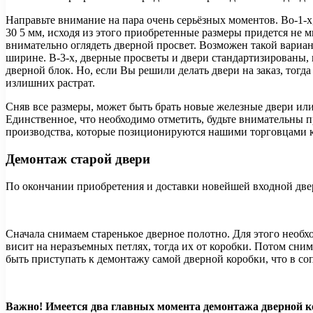
Направьте внимание на пара очень серьёзных моментов. Во-1-х
30 5 мм, исходя из этого приобретенные размеры придется не м
внимательно оглядеть дверной просвет. Возможен такой вариант
ширине. В-3-х, дверные просветы и двери стандартизированы, 
дверной блок. Но, если Вы решили делать двери на заказ, тог
излишних растрат.
Сняв все размеры, может быть брать новые железные двери или 
Единственное, что необходимо отметить, будьте внимательны 
производства, которые позиционируются нашими торговцами 
Демонтаж старой двери
По окончании приобретения и доставки новейшей входной двер
Сначала снимаем старенькое дверное полотно. Для этого необх
висит на неразъемных петлях, тогда их от коробки. Потом сн
быть приступать к демонтажу самой дверной коробки, что в соп
Важно! Имеется два главных момента демонтажа дверной ко