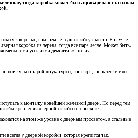
ри железные, тогда коробка может быть приварена к стальным
кой.
фомку как рычаг, срываем ветхую коробку с места. В случае
верная коробка из дерева, тогда все пара легче. Может быть,
с наименьшими усилиями демонтировать их.
упающие кучки старой штукатурки, раствора, шпаклевки или
.
приступать к монтажу новейшей железной двери. Но перед тем
пособы крепления дверной коробки в просвете:
аходятся на этом же уровне с дверным просветом, а стальные
и всегда у дверной коробки, которая крепится так,