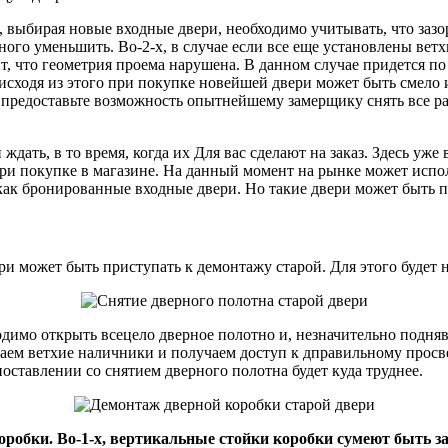
, выбирая новые входные двери, необходимо учитывать, что заз
ного уменьшить. Во-2-х, в случае если все еще установлены вет
, что геометрия проема нарушена. В данном случае придется по 
исходя из этого при покупке новейшей двери может быть смело 
да предоставьте возможность опытнейшему замерщику снять все 
ждать, в то время, когда их Для вас сделают на заказ. Здесь уж
при покупке в магазине. На данный момент на рынке может испо
как бронированные входные двери. Но такие двери может быть
и может быть приступать к демонтажу старой. Для этого будет 
одимо открыть всецело дверное полотно и, незначительно подняв
имаем ветхие наличники и получаем доступ к дправильному прос
оставлении со снятием дверного полотна будет куда труднее.
робки. Во-1-х, вертикальные стойки коробки сумеют быть з