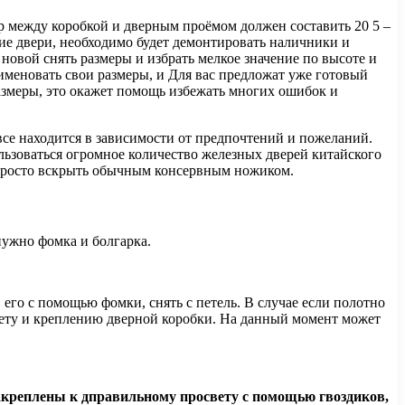
ор между коробкой и дверным проёмом должен составить 20 5 –
хие двери, необходимо будет демонтировать наличники и
новой снять размеры и избрать мелкое значение по высоте и
именовать свои размеры, и Для вас предложат уже готовый
размеры, это окажет помощь избежать многих ошибок и
е все находится в зависимости от предпочтений и пожеланий.
льзоваться огромное количество железных дверей китайского
 просто вскрыть обычным консервным ножиком.
нужно фомка и болгарка.
 его с помощью фомки, снять с петель. В случае если полотно
вету и креплению дверной коробки. На данный момент может
акреплены к дправильному просвету с помощью гвоздиков,