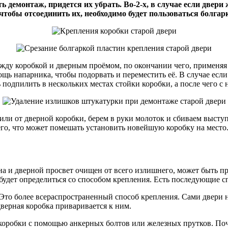
ать демонтаж, придется их убрать. Во-2-х, в случае если две
тобы отсоединить их, необходимо будет пользоваться болгар
ежду коробкой и дверным проёмом, по окончании чего, применяя 
щь напарника, чтобы подорвать и переместить её. В случае если д
 подпилить в нескольких местах стойки коробки, а после чего 
дили от дверной коробки, берем в руки молоток и сбиваем выст
его, что может помешать установить новейшую коробку на место
ана и дверной просвет очищен от всего излишнего, может быть 
будет определиться со способом крепления. Есть последующие с
Это более всераспространенный способ крепления. Сами двери н
верная коробка приваривается к ним.
 коробки с помощью анкерных болтов или железных прутков. Почт