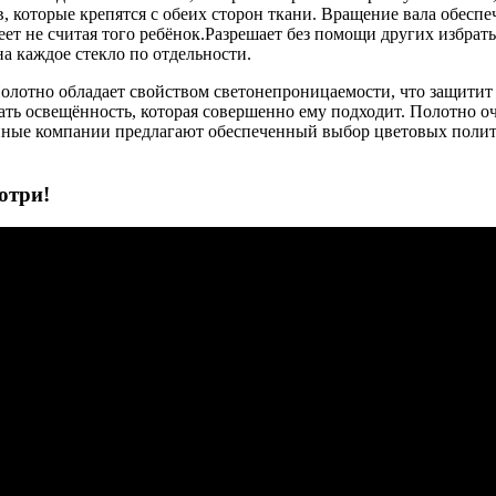
ов, которые крепятся с обеих сторон ткани. Вращение вала обе
т не считая того ребёнок.Разрешает без помощи других избрать 
на каждое стекло по отдельности.
лотно обладает свойством светонепроницаемости, что защитит в
ать освещённость, которая совершенно ему подходит. Полотно оче
ные компании предлагают обеспеченный выбор цветовых политр 
отри!