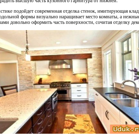
градить высшую часть кухонного гарнитура от нижней.
стике подойдет современная отделка стенок, имитирующая клад
родольной формы визуально наращивает место комнаты, а нежные
нами довольно оформить часть поверхности, сочитая отделку д