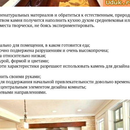
 ненатуральных материалов и обратиться к естественным, приро
твом камня получится наполнить кухню духом средневековья или
места творчески, не боясь экспериментировать.
льно для помещения, в каком готовится еда;
точно подвержена разрушениям и очень высокопрочна;
а относительно низкая;
урой, формой и цветами;
эти характеристики разрешают использовать камень для дизайна
нить своими руками;
для поддержания начальной привлекательности довольно времен
ь центральным элементом дизайна комнаты;
илевыми направлениями.