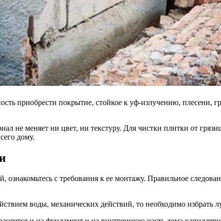
ость приобрести покрытие, стойкое к уф-излучению, плесени, г
ал не меняет ни цвет, ни текстуру. Для чистки плитки от гряз
сего дому.
и
й, ознакомьтесь с требования к ее монтажу. Правильное следов
йствием воды, механических действий, то необходимо избрать л
страняется и на фундамент и на внутреннюю часть дома капилляр