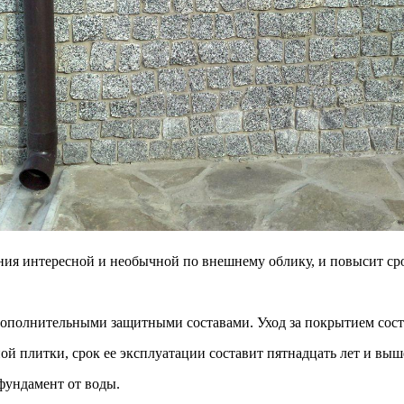
ия интересной и необычной по внешнему облику, и повысит сро
дополнительными защитными составами. Уход за покрытием сост
й плитки, срок ее эксплуатации составит пятнадцать лет и выш
фундамент от воды.