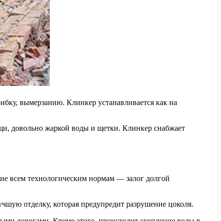
рибку, вымерзанию. Клинкер устанавливается как на
ищи, довольно жаркой воды и щетки. Клинкер снабжает
ание всем технологическим нормам — залог долгой
учшую отделку, которая предупредит разрушение цоколя.
ными дорогами. Кроме этого, происходит скопление воды в