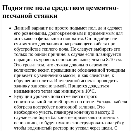
Поднятие пола средством цементно-
песчаной стяжки
Данный вариант не просто подымет пол, да и сделает
его ровненьким, долговременным и применимым для
хоть какого финального покрытия. Он подойдет не
считая того для заливки нагревающего кабеля при
обустройстве теплого пола. Не следует выбирать его
только по одной причине: в случае если планируется
наращивать уровень основания выше, чем на 8-10 см.
Это грозит тем, что стяжка довольно огромное
количество весит, превышение обозначенной толщины
приведет к увеличению массы, и как следствие, к
обрушению плиты. И очередной аспект: проводить
заливку запрещено зимой. Придется дождаться
неизменного тепла как минимум в 10°C.
Будущий уровень пола отмечается строго
горизонтальной линией прямо по стене. Укладка кабеля
обогрева востребует повторной заливки. Это
необходимо учесть, планируя конечную высоту. В
случае если борта балкона не примыкают отлично к
основанию, то будет нужно сконструировать опалубку,
чтобы водянистый раствор не утекал через щели. С