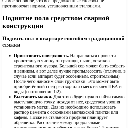
Самое основное, что все предложенные способы не
противоречат нормам, установленным эталонами.
Поднятие пола средством сварной
конструкции
Поднять пол в квартире способом традиционной
стяжки
Приготовить поверхность.
Направляться провести
кропотливую чистку от грязищи, пыли, остатков
строительного мусора. Большой сор может быть собрать
и веником, а вот далее лучше пропылесосить (отлично, в
случае если аппарат будет особенным, строительным).
После чего наносим слой грунтовки. Это может быть
приобретённый спец раствор или смесь из клея ПВА и
воды (соотношение 1:2).
Выставить маяки.
Для этого будет нужно найти самую
выступающую точку, исходя от нее, средством уровня
установить метки. Для их необходимо использовать
раствор цемента с осколками метлахской плитки или
кафеля. Позже из стального профиля планирует
обрешетка. Расстояние между продольными
направляющими не требуется делать более 1,5 метров,