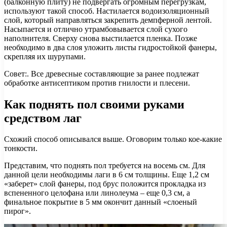
(балконную плиту) не подвергать огромным перегрузкам,
используют такой способ. Настилается водоизоляционный
слой, который направляться закрепить демпферной лентой.
Насыпается и отлично утрамбовывается слой сухого
наполнителя. Сверху снова выстилается пленка. Позже
необходимо в два слоя уложить листы гидростойкой фанеры,
скрепляя их шурупами.
Совет:. Все древесные составляющие за ранее подлежат
обработке антисептиком против гнилости и плесени.
Как поднять пол своими руками
средством лаг
Схожий способ описывался выше. Оговорим только кое-какие
тонкости.
Представим, что поднять пол требуется на восемь см. Для
данной цели необходимы лаги в 6 см толщины. Еще 1,2 см
«заберет» слой фанеры, под брус положится прокладка из
вспененного целофана или линолеума – еще 0,3 см, а
финальное покрытие в 5 мм окончит данный «слоеный
пирог».