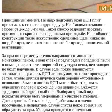
Принципный момент. Не надо подгонять края ДСП плит
прикасаясь к стене или друг к другу. Необходимо оставлять
зазоры от 2-х до 5-ти мм. Такой способ разрешит избежать
противного скрипа пола под ногами при ходьбе. На стойкость
конструкции такие искусственно сделанные щели никак не
воздействую, не считая того поспособствуют дополнительной
вентиляции.
Зазоры по периметру стенок направляться заполнить
монтажной пеной. Такая уловка предупредит попадание пыли
в помещение, а за счет пористой структуры пены, вентиляция
не будет нарушена. В случае если позже планируется
застилать поверхность ДСП линолеумом, то стоит проследить
за тем, чтобы шляпки шурупов были хорошо «утоплены» в
основании. Заместо листов ДСП может быть закрывать
обрешетку половой доской до 5 см шириной. Окажется
традиционный древесный пол. Выбирая данный вид
покрытия нужно быть уверенным в качестве материала.
Доски должны быть как надо обработаны и отлично
просушены, в неприятном случае спустя некое время в их
образуются зазоры. Укладка проводится с помощью