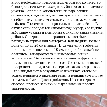
этого необходимо позаботиться, чтобы его количество
было достаточным и находилось близко от заливаемого
участка. Заполнив консистенцией пара секций
обрешетки, средством довольно долгой и прямой рейки,
с небольшим нажимом скользим вдоль рам, «срезая»
избыток. Это очень принципиальный шаг работы. В
случае если попадается какой-нибудь мусор, его нужно
заботливо удалять и повторить функцию выравнивания
рейкой. Совершенно поверхность может быть
разгладить теркой или мастерком. Как поднять полы в
доме от 10 до 20 см и выше? В случае если требуется
поднять пол выше чем на 10 см, то одной стяжкой не
обойтись. Понадобятся так называемые легкие
заполнители. Это сумеют быть маленькие фракции
пемзы или керамзита, и их песок. Их засыпают по всей
поверхности пола, и уже поверх их заливают раствор.
Его накидывают в разумных количествах, чтобы он
только ненамного закрывал рамы, в неприятном случае
снимать избытки будет проблемно. Как и в первом
способе, процесс заливки и выравнивания просит
тщательности.