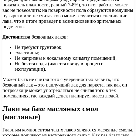
показатель влажности, равный 7-8%), то итог работы может
вас не повеселить: на поверхности пола образуются воздушны
пузырьки или не считая того может случиться вспенивание
лака, что в итоге приведет к возникновению зрительных
недочетов.
Достоинства
безводных лаков:
Не требуют грунтовок;
Эластичны;
Не капризны к локальному климату помещений;
Не боятся воды (имеется ввиду в процессе
эксплуатации).
Может быть не считая того с уверенностью заявить, что
безводный лак – это наилучший лак для паркета, так как он
потрясающе может употребляться не считая того в тех
помещениях, где каждый денек планирует масса людей.
Лаки на базе масляных смол
(масляные)
Главным компонентом таких лаков являются масляные смолы,
которые получают из натурального сырья. Как раз благодаря