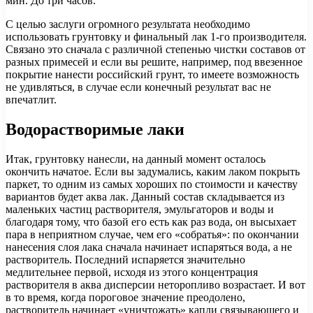
мин. До три часов.
С целью заслуги огромного результата необходимо
использовать грунтовку и финальный лак 1-го производителя.
Связано это сначала с различной степенью чистки составов от
разных примесей и если вы решите, например, под ввезенное
покрытие нанести российский грунт, то имеете возможность
не удивляться, в случае если конечный результат вас не
впечатлит.
Водорастворимые лаки
Итак, грунтовку нанесли, на данный момент осталось
окончить начатое. Если вы задумались, каким лаком покрыть
паркет, то одним из самых хороших по стоимости и качеству
вариантов будет аква лак. Данный состав складывается из
маленьких частиц растворителя, эмульгаторов и воды и
благодаря тому, что базой его есть как раз вода, он высыхает
пара в неприятном случае, чем его «собратья»: по окончании
нанесения слоя лака сначала начинает испаряться вода, а не
растворитель. Последний испаряется значительно
медлительнее первой, исходя из этого концентрация
растворителя в аква дисперсии неторопливо возрастает. И вот
в то время, когда пороговое значение преодолено,
растворитель начинает «уничтожать» капли связывающего и