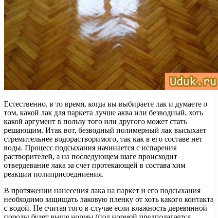
Естественно, в то время, когда вы выбираете лак и думаете о
том, какой лак для паркета лучше аква или безводный, хоть
какой аргумент в пользу того или другого может стать
решающим. Итак вот, безводный полимерный лак высыхает
стремительнее водорастворимого, так как в его составе нет
воды. Процесс подсыхания начинается с испарения
растворителей, а на последующем шаге происходит
отвердевание лака за счет протекающей в состава хим
реакции полиприсоедниения.
В протяжении нанесения лака на паркет и его подсыхания
необходимо защищать лаковую пленку от хоть какого контакта
с водой. Не считая того в случае если влажность деревянной
породы будет выше нормы (под нормой предполагается