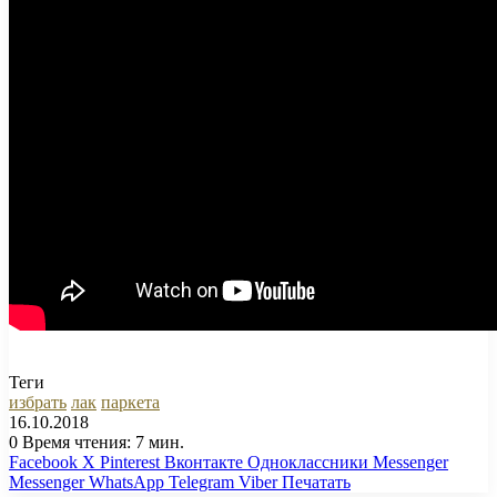
Теги
избрать
лак
паркета
16.10.2018
0
Время чтения: 7 мин.
Facebook
X
Pinterest
Вконтакте
Одноклассники
Messenger
Messenger
WhatsApp
Telegram
Viber
Печатать