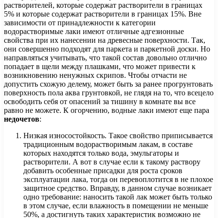
растворителей, которые содержат растворители в границах
5% и которые содержат растворители в границах 15%. Вне
зависимости от принадлежности к категории
водорастворимые лаки имеют отличные адгезионные
свойства при их нанесении на древесные поверхности. Так,
они совершенно подходят для паркета и паркетной доски. Но
направляться учитывать, что такой состав довольно отлично
попадает в щели между плашками, что может привести к
возникновению ненужных скрипов. Чтобы отчасти не
допустить схожую делему, может быть за ранее прогрунтовать
поверхность пола аква грунтовкой, не глядя на то, что всецело
освободить себя от опасений за тишину в комнате вы все
равно не можете. К огорчению, водные лаки имеют еще пара
недочетов
:
Низкая износостойкость. Такое свойство приписывается
традиционным водорастворимым лакам, в составе
которых находятся только вода, эмульгаторы и
растворители. А вот в случае если к такому раствору
добавить особенные присадки для роста сроков
эксплуатации лака, тогда он перевоплотится в не плохое
защитное средство. Вправду, в данном случае возникает
одно требование: наносить такой лак может быть только
в этом случае, если влажность в помещении не меньше
50%, а достигнуть таких характеристик возможно не