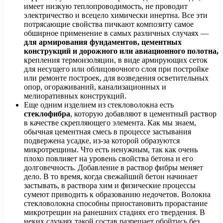
имеет низкую теплопроводимость, не проводит
электричество и всецело химически инертна. Все эти
потрясающие свойства пичкают композиту самое
обширное применение в самых различных случаях —
для армирования фундаментов, цементных
конструкций и дорожного или авиационного полотна,
крепления термоизоляции, в виде армирующих сеток
для несущего или облицовочного слоя при постройке
или ремонте построек, для возведения осветительных
опор, огораживаний, канализационных и
мелиоративных конструкций.
Еще одним изделием из стекловолокна есть
стеклофибра
, которую добавляют в цементный раствор
в качестве скрепляющего элемента. Как мы знаем,
обычная цементная смесь в процессе застывания
подвержена усадке, из-за которой образуются
микротрещины. Что есть ненужным, так как очень
плохо повлияет на уровень свойства бетона и его
долговечность. Добавление в раствор фибры меняет
дело. В то время, когда свежайший бетон начинает
застывать, в раствора хим и физические процессы
сумеют приводить к образованию недочетов. Волокна
стекловолокна способны приостановить прорастание
микротрещин на ранешних стадиях его твердения. В
неких случаях такой состав разрешает обойтись без