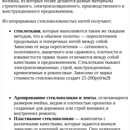
волокна, из которых позже делаются разные материалы
строительного, электроизоляционного, производственного и
конструкционного предназначения.
Из непрерывных стекловолокнистых нитей получают:
стеклоткани
, которые выполняются таким же ткацким
методом, что и обычное полотно — переплетением
продольных и поперечных нитей между собой.
Зависимо от вида переплетения — сатинового,
полотняного, шашечного или саржевого, плотности и
извивистости пряжи ткани отличаются между собой
качествами и предназначением. Стеклоткани бывают
электроизоляционные, строй, конструкционные,
кремнеземные и ровинговые. Зависимо от марки
стоимость стекловолокна создает 25-200руб/м2$
Армированное стекловолокно и ленты
, отличающиеся
размером ячейки, видом и плотностью пропитки и
созданные для дорожных или строй внешних и
внутренних ремонта;
Пластиковое стекловолокно
— композиты с
различными качествами, которые задаются вначале
зависимо от критерий эксплуатации. Они разрешают