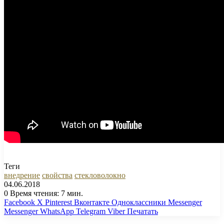
Теги
внедрение
свойства
стекловолокно
04.06.2018
0
Время чтения: 7 мин.
Facebook
X
Pinterest
Вконтакте
Одноклассники
Messenger
Messenger
WhatsApp
Telegram
Viber
Печатать