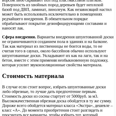
ворсом либо скрывают пол под пластмассовой плиткой.
Поверхность из хвойных пород деревьев будет неплохой
базой под ДВП, ламинат, линолеум. Как независящий настил
может быть использовать исключительно в помещениях
редчайшего внедрения. В обязательном порядке
обрабатывают покрытие дезинфицирующими составами и
наносят лак.
Сфера внедрения.
Варианты внедрения шпунтованной доски
не ограничиваются созданием пола в зданиях и на балконе.
Так как материал из лиственницы не боится воды, то не
считая того в саунах, около бассейнов обычно используют
шпунтованные доски. Укладывают их как на лаги, так и на
бетон, вместе с этим применяя необыкновенную подложку,
которая усилит звукоизоляционные свойства материала.
Стоимость материала
В случае если стоит вопрос, избрать шпунтованные доски
либо обрезные, то лучше дать предпочтение первым.
Стоимость доски из сосны стартует от 5000руб. за м3.
Высококачественная обрезная доска обойдется в ту же сумму.
Дороже всего обойдется материал класса «Экстра», дешевле –
класс «А». До момента приобретения стоит разглядеть и
просчитать все варианты, чтобы избрать тот, который