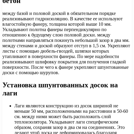
бетон
между базой и половой доской в обязательном порядке
реализовывают гидроизоляцию. В качестве ее используют
влагостойкую фанеру, толщина которой выше 10 мм.
Укладывают полотна фанеры перпендикулярно по
отношению к будущему слою половой доски. между
полотнами направляться покинуть небольшой зазор в два мм.
между стенами и доской образуют отступ в 1,5 см. Укрепляют
листы с помощью дюбель-гвоздей, шляпки которых
утапливают в поверхности фанеры. По мере надобности
реализовывают шлифовку покрытия для получения гладкой
поверхности. После чего к фанере укрепляют шпунтованные
доски с помощью шурупов.
Установка шпунтованных досок на
лаги
Лаги являются конструкцию из досок шириной не
меньше 50 мм, расположенными на расстоянии в 50-60
см. между ними может быть расположить слой
теплоизолятора. Укладывают лаги спецефическим
образом, сохраняя зазор в два см на соединениях. Это
делают чтоб доска не деформировалась благодаря