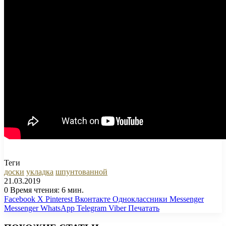
Теги
доски
укладка
шпунтованной
21.03.2019
0
Время чтения: 6 мин.
Facebook
X
Pinterest
Вконтакте
Одноклассники
Messenger
Messenger
WhatsApp
Telegram
Viber
Печатать