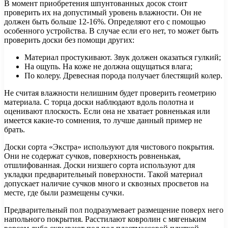
В момент приобретения шпунтованных досок стоит
проверить их на допустимый уровень влажности. Он не
должен быть больше 12-16%. Определяют его с помощью
особенного устройства. В случае если его нет, то может быть
проверить доски без помощи других:
Материал простукивают. Звук должен оказаться гулкий;
На ощупь. На коже не должна ощущаться влага;
По колеру. Древесная порода получает блестящий колер.
Не считая влажности нелишним будет проверить геометрию
материала. С торца доски наблюдают вдоль полотна и
оценивают плоскость. Если она не хватает ровненькая или
имеется какие-то сомнения, то лучше данный пример не
брать.
Доски сорта «Экстра» используют для чистового покрытия.
Они не содержат сучков, поверхность ровненькая,
отшлифованная. Доски низшего сорта используют для
укладки предварительный поверхности. Такой материал
допускает наличие сучков много и сквозных просветов на
месте, где были размещены сучки.
Предварительный пол подразумевает размещение поверх него
напольного покрытия. Расстилают ковролин с мягеньким