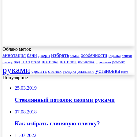
Облако меток
избрать
аннотация
бани
особенности
двери
окна
отделка
плитки
пол
пола
потолка
потолок
под
пошаговая
ремонт
плитку
правильно
руками
установка
сделать
стенок
укладка
установить
фото
Популярное
25.03.2019
Стеклянный потолок своими руками
07.08.2018
Как избрать глиняную плитку?
11.07.2022