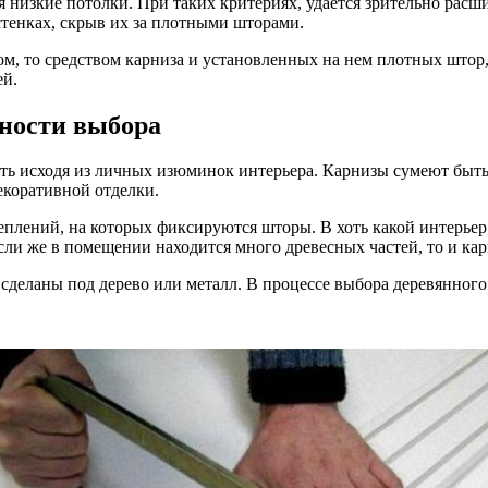
изкие потолки. При таких критериях, удается зрительно расшир
 стенках, скрыв их за плотными шторами.
м, то средством карниза и установленных на нем плотных штор,
ей.
нности выбора
рать исходя из личных изюминок интерьера. Карнизы сумеют бы
екоративной отделки.
лений, на которых фиксируются шторы. В хоть какой интерьер в
сли же в помещении находится много древесных частей, то и кар
 сделаны под дерево или металл. В процессе выбора деревянного