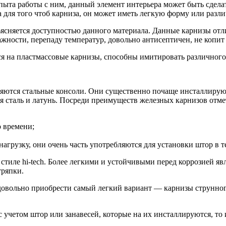
пыта работы с ним, данный элемент интерьера может быть сдела
 для того чтоб карниза, он может иметь легкую форму или разл
зъясняется доступностью данного материала. Данные карнизы о
жности, перепаду температур, довольно антисептичен, не копит 
я на пластмассовые карнизы, способны имитировать различного
ются стальные консоли. Они существенно почаще инсталлируютс
 сталь и латунь. Посреди преимуществ железных карнизов отме
о времени;
рузку, они очень часть употребляются для установки штор в те
тиле hi-tech. Более легкими и устойчивыми перед коррозией яв
тряпки.
о довольно приобрести самый легкий вариант — карнизы струнно
с учетом штор или занавесей, которые на их инсталлируются, 