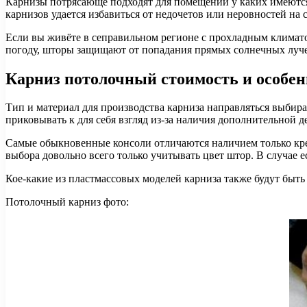
Карнизы потрясающе подходят для помещений у каких имеются н
карнизов удается избавиться от недочетов или неровностей на
Если вы живёте в сеправильном регионе с прохладным климато
погоду, шторы защищают от попадания прямых солнечных луч
Карниз потолочный стоимость и особе
Тип и материал для производства карниза направляться выби
приковывать к для себя взгляд из-за наличия дополнительной д
Самые обыкновенные консоли отличаются наличием только креп
выбора довольно всего только учитывать цвет штор. В случае е
Кое-какие из пластмассовых моделей карниза также будут быть
Потолочный карниз фото: