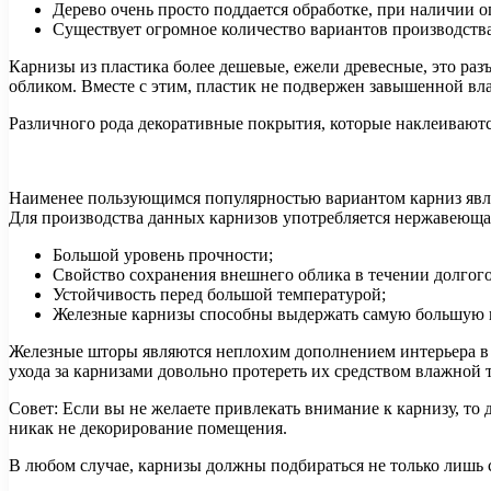
Дерево очень просто поддается обработке, при наличии о
Существует огромное количество вариантов производства
Карнизы из пластика более дешевые, ежели древесные, это ра
обликом. Вместе с этим, пластик не подвержен завышенной вла
Различного рода декоративные покрытия, которые наклеиваютс
Наименее пользующимся популярностью вариантом карниз явля
Для производства данных карнизов употребляется нержавеющая
Большой уровень прочности;
Свойство сохранения внешнего облика в течении долгог
Устойчивость перед большой температурой;
Железные карнизы способны выдержать самую большую наг
Железные шторы являются неплохим дополнением интерьера в с
ухода за карнизами довольно протереть их средством влажной 
Совет: Если вы не желаете привлекать внимание к карнизу, т
никак не декорирование помещения.
В любом случае, карнизы должны подбираться не только лишь 