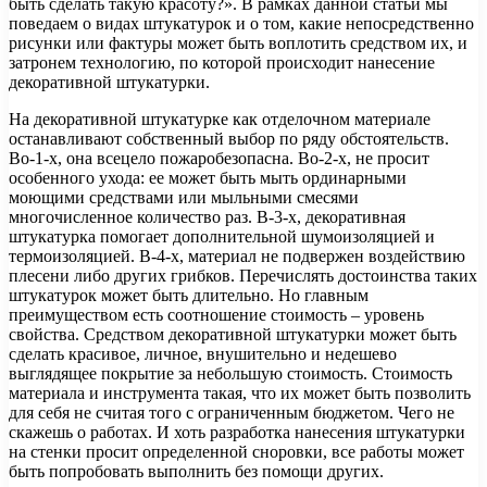
быть сделать такую красоту?». В рамках данной статьи мы
поведаем о видах штукатурок и о том, какие непосредственно
рисунки или фактуры может быть воплотить средством их, и
затронем технологию, по которой происходит нанесение
декоративной штукатурки.
На декоративной штукатурке как отделочном материале
останавливают собственный выбор по ряду обстоятельств.
Во-1-х, она всецело пожаробезопасна. Во-2-х, не просит
особенного ухода: ее может быть мыть ординарными
моющими средствами или мыльными смесями
многочисленное количество раз. В-3-х, декоративная
штукатурка помогает дополнительной шумоизоляцией и
термоизоляцией. В-4-х, материал не подвержен воздействию
плесени либо других грибков. Перечислять достоинства таких
штукатурок может быть длительно. Но главным
преимуществом есть соотношение стоимость – уровень
свойства. Средством декоративной штукатурки может быть
сделать красивое, личное, внушительно и недешево
выглядящее покрытие за небольшую стоимость. Стоимость
материала и инструмента такая, что их может быть позволить
для себя не считая того с ограниченным бюджетом. Чего не
скажешь о работах. И хоть разработка нанесения штукатурки
на стенки просит определенной сноровки, все работы может
быть попробовать выполнить без помощи других.