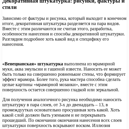
Декоративная штукатурка: рисунки, фактуры и
стили
Зависимо от фактуры и рисунка, который выходит в конечном
итоге, декоративная штукатурка разделяется на пара видов.
Вместе с этим различаются не считая этого, разработка,
особенности нанесения и способы декоративной штукатурки.
Разглядим подробнее хоть какой вид и специфику его
нанесения.
«Венецианская» штукатурка
выполнена из мраморной
муки, аква эмульсии и гашеной извести. Наносить ее может
быть только на совершенно ровненькие стены, что формирует
эффект мрамора. Более того, рука мастера способна сделать
целые картины «мраморной мозаики», вместе с этим
поверхность остается совершенно гладкой или зеркальной.
Для получения аналогичного рисунка необходимо наносить
штукатурку в пара слоев, от 3-х до двенадцать – 13, в
промеждуутках основательно просушивая хоть какой. Хоть
какой слой должен быть узеньким и не перекрывать
прошедший. По окончании окончания нанесения всех слоев
штукатурки поверхность вскрывают воском. Иллюзия