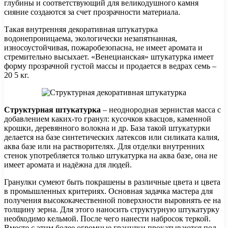
глубины и соответствующий для великодушного камня
сияние создаются за счет прозрачности материала.
Такая внутренняя декоративная штукатурка
водонепроницаема, экологически незапятнанная,
износоустойчивая, пожаробезопасна, не имеет аромата и
стремительно высыхает. «Венецианская» штукатурка имеет
форму прозрачной густой массы и продается в ведрах семь –
20 5 кг.
Структурная штукатурка
– неоднородная зернистая масса с
добавлением каких-то гранул: кусочков квасцов, каменной
крошки, деревянного волокна и др. База такой штукатурки
делается на базе синтетических латексов или силиката калия,
аква базе или на растворителях. Для отделки внутренних
стенок употребляется только штукатурка на аква базе, она не
имеет аромата и надёжна для людей.
Гранулки сумеют быть покрашены в различные цвета и цвета
в промышленных критериях. Основная задачка мастера для
получения высококачественной поверхности выровнять ее на
толщину зерна. Для этого наносить структурную штукатурку
необходимо кельмой. После чего нанести набросок теркой.
Вместе с этим более огромные гранулки прокатываются под