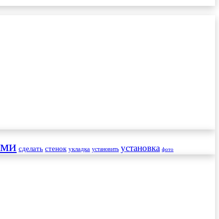
ами
установка
сделать
стенок
укладка
установить
фото