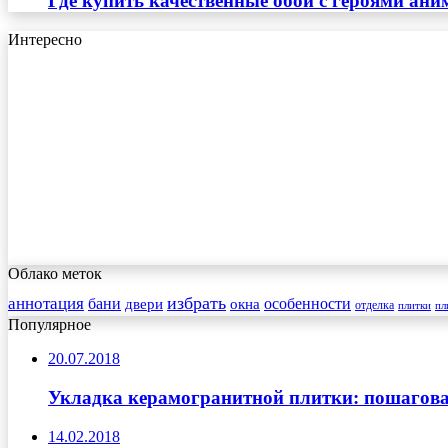
Где купить качественные обои с героями ани
Интересно
Облако меток
избрать
аннотация
бани
особенности
двери
окна
отделка
плитки
пл
Популярное
20.07.2018
Укладка керамогранитной плитки: пошагова
14.02.2018