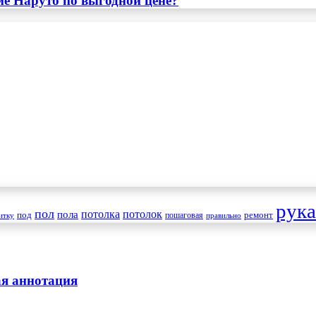
ме Наруто по выгодной цене?
рук
пол
пола
потолка
потолок
под
пошаговая
ремонт
итку
правильно
я аннотация