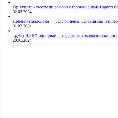
Где купить качественные обои с героями аниме Наруто 
02.02.2024
Прием металлолома — услуги, цены, условия сдачи и пе
01.02.2024
Трубы НПВХ обсадные — надежное и экологически чист
28.01.2024