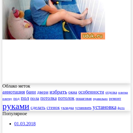
Облако меток
избрать
аннотация
бани
особенности
двери
окна
отделка
плитки
пол
пола
потолка
потолок
под
пошаговая
ремонт
плитку
правильно
руками
установка
сделать
стенок
укладка
установить
фото
Популярное
01.03.2018