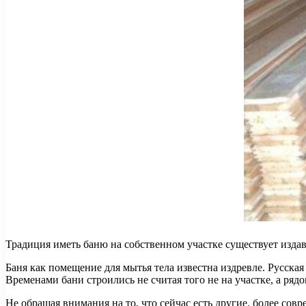
Традиция иметь баню на собственном участке существует издавн
Баня как помещение для мытья тела известна издревле. Русская
Временами бани строились не считая того не на участке, а ря
Не обращая внимания на то, что сейчас есть другие, более сов