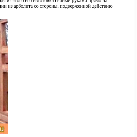
одя из этого его изготовка своими руками прямо на
кции из арболита со стороны, подверженной действию