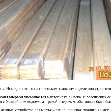
а. Исходя из этого на новеньком земляном наделе под строитель
 баня впервой упоминается в летописях XI века. В российских сё
дом с ближайшим водоемом – рекой, озером, чтобы может быть был
ременные устройства для мытья – ванна, душевая, традиция имет