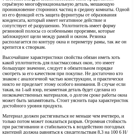
серьёзную многофункциональную деталь, мешающую
проникновение сторонних частиц в средину комнаты. Одной
из его функций есть защита фурнитуры от образования
конденсата, который имеет негативное действие и
сопутствует её разрушению. Уплотнитель имеет форму
резиновой полосы со особенными прорезями, которые
заблокируют щели между рамой и окном. Резинка
располагается по контуру окна и периметру рамы, так же он
крепится к створкам.
Высочайшие характеристики свойства обязан иметь хоть
какой уплотнитель для пластмассовых окон, это имеет
большущее значение, следует в обязательном порядке
смотреть за его качеством при покупке. Не достаточно кто
знаком с аналогичной частью конструкции, и практически
никто не приделает этому особого внимания. В случае если
такая, на 1-ый взор, незаметная деталь будет сделана из
низкокачественных материалов, о долгом сроке работы окна
может быть запамятовать. Стоит уяснить пара характеристик
достойного уровня продукта.
Материал должен растягиваться не меньше чем вчетверо, и
только потом может показаться разрыв. Огромная стойкость
при растягивании и стабильность к воздействию погодных
критерий должна равняться к свидетельствам 8,3 на 100 6 Н/