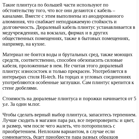
Такие плинтуса по большей части используют по
обстоятельству того, что все они делаются с кабель –
каналами. Вместе с этим выполнены из анодированного
алюминия, что снабжает неподражаемую стойкость и
долговечность. Дюралевый кабель плинтус устанавливается в
медучреждениях, на вокзалах, фирмах и в других
общественных помещениях, также в бытовых помещениях,
например, на кухне.
Материал не боится воды и брутальных сред, также моющих
средств, соответственно, способен обезопасить силовые
кабеля, проложенные в нем. Не считая этого дюралевый
плинтус износостоек и только прекрасен. Употребляется в
интерьерах стиля Hi-tech. На торцах и угловых соединениях
употребляются особенные заглушки. Сам плинтус крепится к
стене дюбелями.
Стоимость на дюралевые плинтуса и порожки начинается от 5
у.е. За один м.пог.
Чтобы сделать верный выбор плинтуса, запаситесь терпением.
Лучше сходить в магазин пара раз, все перепроверить: и цвет,
и размер, чем после чего жалеть, что поторопились с
приобретением. Неплохим вариантом, в случае если
сомневаетесь, будет приобрести пара разных образцов