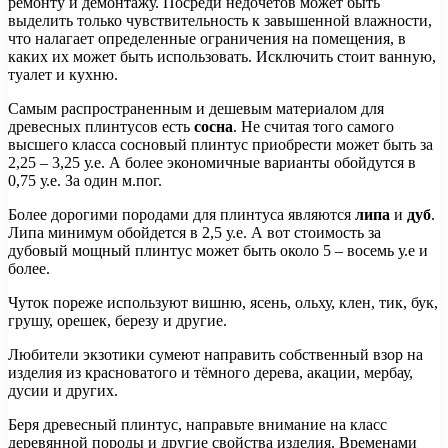
ремонту и демонтажу. Посреди недочетов может быть
выделить только чувствительность к завышенной влажности,
что налагает определенные ограничения на помещения, в
каких их может быть использовать. Исключить стоит ванную,
туалет и кухню.
Самым распространенным и дешевым материалом для
древесных плинтусов есть
сосна
. Не считая того самого
высшего класса сосновый плинтус приобрести может быть за
2,25 – 3,25 у.е. А более экономичные варианты обойдутся в
0,75 у.е. За один м.пог.
Более дорогими породами для плинтуса являются
липа
и
дуб
.
Липа минимум обойдется в 2,5 у.е. А вот стоимость за
дубовый мощный плинтус может быть около 5 – восемь у.е и
более.
Чуток пореже используют вишню, ясень, ольху, клен, тик, бук,
грушу, орешек, березу и другие.
Любители экзотики сумеют направить собственный взор на
изделия из красноватого и тёмного дерева, акации, мербау,
дусии и других.
Беря древесный плинтус, направьте внимание на класс
деревянной породы и другие свойства изделия. Временами