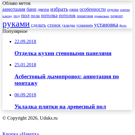
Облако меток
избрать
аннотация
бани
особенности
двери
окна
отделка
плитки
пол
пола
потолка
потолок
под
пошаговая
ремонт
плитку
правильно
руками
установка
сделать
стенок
укладка
установить
фото
Популярное
22.09.2018
Отделка кухни стеновыми панелями
25.01.2018
Асбестовый дымопровод: аннотация по
монтажу
06.09.2018
Укладка плитки на древесный пол
© Copyright 2026, Uduks.ru
Кнопка «Наверх»