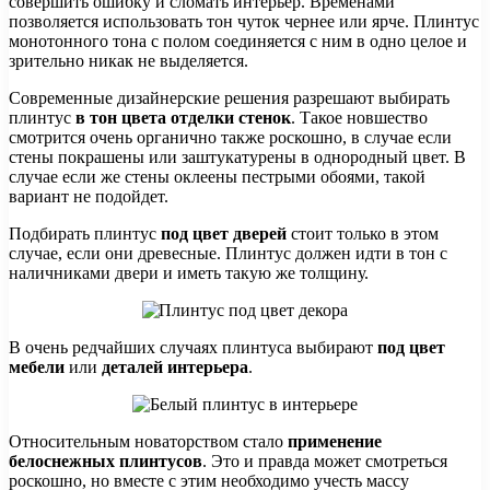
совершить ошибку и сломать интерьер. Временами
позволяется использовать тон чуток чернее или ярче. Плинтус
монотонного тона с полом соединяется с ним в одно целое и
зрительно никак не выделяется.
Современные дизайнерские решения разрешают выбирать
плинтус
в тон цвета отделки стенок
. Такое новшество
смотрится очень органично также роскошно, в случае если
стены покрашены или заштукатурены в однородный цвет. В
случае если же стены оклеены пестрыми обоями, такой
вариант не подойдет.
Подбирать плинтус
под цвет дверей
стоит только в этом
случае, если они древесные. Плинтус должен идти в тон с
наличниками двери и иметь такую же толщину.
В очень редчайших случаях плинтуса выбирают
под цвет
мебели
или
деталей интерьера
.
Относительным новаторством стало
применение
белоснежных плинтусов
. Это и правда может смотреться
роскошно, но вместе с этим необходимо учесть массу