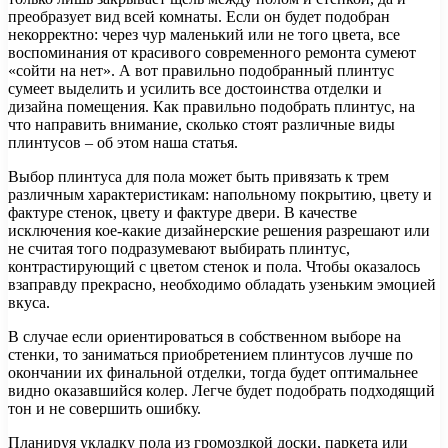
преобразует вид всей комнаты. Если он будет подобран
некорректно: через чур маленький или не того цвета, все
воспоминания от красивого современного ремонта сумеют
«сойти на нет». А вот правильно подобранный плинтус
сумеет выделить и усилить все достоинства отделки и
дизайна помещения. Как правильно подобрать плинтус, на
что направить внимание, сколько стоят различные виды
плинтусов – об этом наша статья.
Выбор плинтуса для пола может быть привязать к трем
различным характеристикам: напольному покрытию, цвету и
фактуре стенок, цвету и фактуре двери. В качестве
исключения кое-какие дизайнерские решения разрешают или
не считая того подразумевают выбирать плинтус,
контрастирующий с цветом стенок и пола. Чтобы оказалось
взаправду прекрасно, необходимо обладать узеньким эмоцией
вкуса.
В случае если ориентироваться в собственном выборе на
стенки, то заниматься приобретением плинтусов лучше по
окончании их финальной отделки, тогда будет оптимальнее
видно оказавшийся колер. Легче будет подобрать подходящий
тон и не совершить ошибку.
Планируя укладку пола из громоздкой доски, паркета или