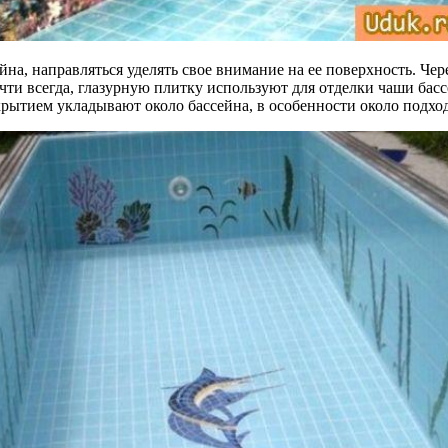
а, направляться уделять свое внимание на ее поверхность. Чер
очти всегда, глазурную плитку используют для отделки чаши басс
ытием укладывают около бассейна, в особенности около подходо