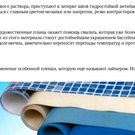
вого раствора, приступают к затирке швов гидростойкой антиба
ься с главным цветом мозаики или напротив, резко контрастиро
художественные планы окажет помощь смальта, которая уже боле
и из этого материала станут достойнейшим украшением бассейн
ь долговечна, замечательно переносит перепады температур и п
енение особенной пленки, которую еще называют лайнером. Но 