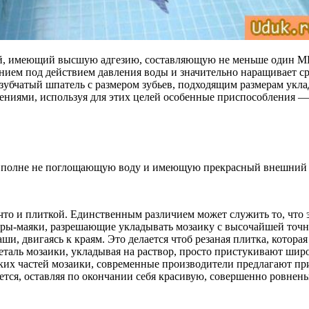
й, имеющий высшую адгезию, составляющую не меньше один МПа
ием под действием давления воды и значительно наращивает ср
 зубчатый шпатель с размером зубьев, подходящим размерам укл
ениями, используя для этих целей особенные приспособления —
, вполне не поглощающую воду и имеющую прекрасный внешний 
что и плиткой. Единственным различием может служить то, что 
уры-маяки, разрешающие укладывать мозаику с высочайшей точно
ши, двигаясь к краям. Это делается чтоб резаная плитка, которая
таль мозаики, укладывая на раствор, просто пристукивают ши
ких частей мозаики, современные производители предлагают пр
яется, оставляя по окончании себя красивую, совершенно ровнен