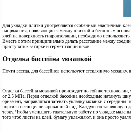
Для укладки плитки употребляется особенный эластичный кле
напряжения, появляющиеся между плиткой и бетонным основан
клей на поверхность гидроизоляции, необходимо использовать
Вместе с этим принципиально делать расстояние между соедин
приступать к затирке и герметизации швов.
Отделка бассейна мозаикой
Почти всегда, для бассейнов используют стеклянную мозаику
Отделка бассейна мозаикой происходит по той же технологии, 
от 2,5 МПа. Перед отделкой бассейна необходимо натянуть шн
орнамент, направляться затевать укладку мозаики с середины ча
портила неспециализированный вид. Каждую составляющую де
терку. Чтобы уменьшить тщательную работу по укладке малень
того чтоб листы на клей, бумагу увлажняют, и она просто удал