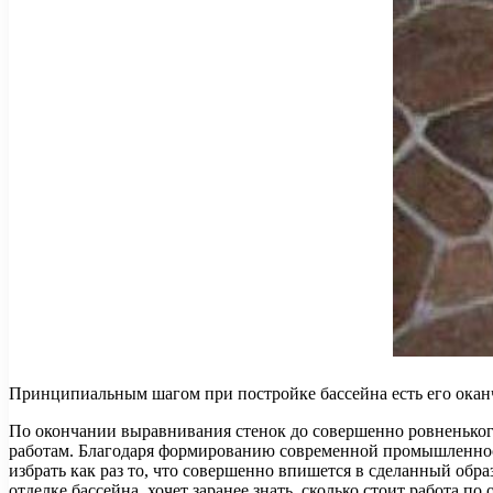
Принципиальным шагом при постройке бассейна есть его оканчи
По окончании выравнивания стенок до совершенно ровненького
работам. Благодаря формированию современной промышленности
избрать как раз то, что совершенно впишется в сделанный обр
отделке бассейна, хочет заранее знать, сколько стоит работа по